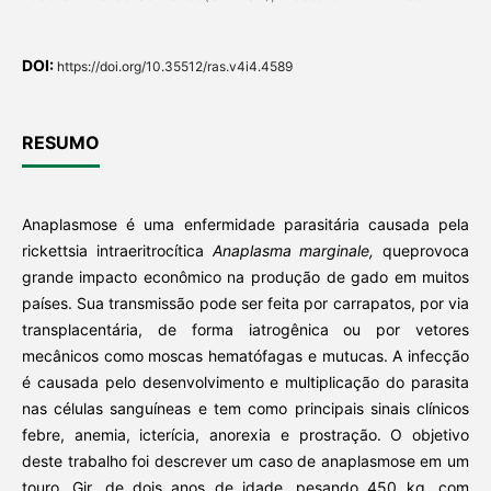
DOI:
https://doi.org/10.35512/ras.v4i4.4589
RESUMO
Anaplasmose é uma enfermidade parasitária causada pela
rickettsia intraeritrocítica
Anaplasma marginale,
queprovoca
grande impacto econômico na produção de gado em muitos
países. Sua transmissão pode ser feita por carrapatos, por via
transplacentária, de forma iatrogênica ou por vetores
mecânicos como moscas hematófagas e mutucas. A infecção
é causada pelo desenvolvimento e multiplicação do parasita
nas células sanguíneas e tem como principais sinais clínicos
febre, anemia, icterícia, anorexia e prostração. O objetivo
deste trabalho foi descrever um caso de anaplasmose em um
touro, Gir, de dois anos de idade, pesando 450 kg, com