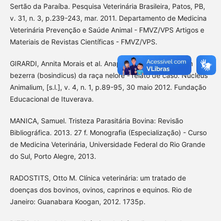
Sertão da Paraíba. Pesquisa Veterinária Brasileira, Patos, PB,
v. 31, n. 3, p.239-243, mar. 2011. Departamento de Medicina
Veterinária Prevenção e Saúde Animal - FMVZ/VPS Artigos e
Materiais de Revistas Científicas - FMVZ/VPS.
GIRARDI, Annita Morais et al. Anaplasmose congênita em
bezerra (bosindicus) da raça nelore - relato de caso. Nucleus
Animalium, [s.l.], v. 4, n. 1, p.89-95, 30 maio 2012. Fundação
Educacional de Ituverava.
MANICA, Samuel. Tristeza Parasitária Bovina: Revisão
Bibliográfica. 2013. 27 f. Monografia (Especialização) - Curso
de Medicina Veterinária, Universidade Federal do Rio Grande
do Sul, Porto Alegre, 2013.
RADOSTITS, Otto M. Clínica veterinária: um tratado de
doenças dos bovinos, ovinos, caprinos e equinos. Rio de
Janeiro: Guanabara Koogan, 2012. 1735p.