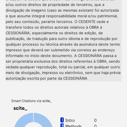
e/ou outros direitos de propriedade de terceiros, que a
divulgação de imagens (caso as mesmas existam) foi autorizada
e que assume integral responsabilidade moral e/ou patrimonial,
pelo seu conteúdo, perante terceiros. O CEDENTE cede e
transfere todos os direitos autorais relativos à OBRA à
CESSIONÁRIA, especialmente os direitos de edição, de
publicação, de tradução para outro idioma e de reprodução por
qualquer processo ou técnica através da assinatura deste termo
impresso que deverá ser submetido via correios ao endereço
informado no início deste documento. A CESSIONÁRIA passa a
ser proprietária exclusiva dos direitos referentes à OBRA, sendo
vedada qualquer reprodução, total ou parcial, em qualquer outro
meio de divulgação, impresso ou eletrônico, sem que haja prévia
autorização escrita por parte da CESSIONÁRIA
Intro
Meth
Resul
Discu
Smart Citations via
scite_
Other
Intro
0
Methods
0