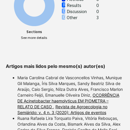
See how
Results
0
cited at
Discussion
0
Other
3
Scite sh
paper h
Sections
providin
See more details
citation,
describi
support
contrast
Artigos mais lidos pelo mesmo(s) autor(es)
a label 
section 
Maria Carolina Cabral de Vasconcellos Vinhas, Munique
Gil Malanga, Íris Silva Marques, Sandy Beatriz Silva de
made.
Araújo, Caio Sergio, Nilza Dutra Alves, Francisco Marlon
Carneiro Feijó, Emanuelle Oliveira Diniz,
OCORRÊNCIA
DE Acinetobacter haemolyticus EM PIOMETRA –
RELATO DE CASO
,
Revista de Agroecologia no
Semiárido: v. 4 n. 3 (2020): Artigos de eventos
Ruana Rafaela Lira Torquato Paiva, Vitória Rebouças,
Orlandina Alves da Costa, Bismark Alves da Silva, Alex
Carlos da Silva França, Desirée Coelho de Mello Seal,