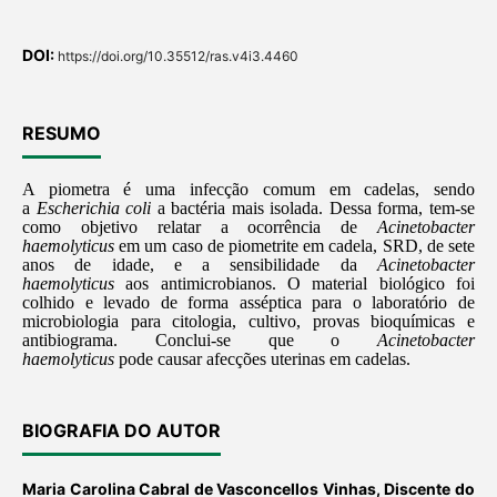
DOI:
https://doi.org/10.35512/ras.v4i3.4460
RESUMO
A piometra é uma infecção comum em cadelas, sendo
a
Escherichia coli
a
bactéria mais isolada. Dessa forma, tem-se
como objetivo relatar a ocorrência de
Acinetobacter
haemolyticus
em um caso de piometrite em cadela, SRD, de sete
anos de idade, e a sensibilidade da
Acinetobacter
haemolyticus
aos antimicrobianos. O material biológico foi
colhido e levado de forma asséptica para o laboratório de
microbiologia para citologia, cultivo, provas bioquímicas e
antibiograma. Conclui-se que o
Acinetobacter
haemolyticus
pode causar afecções uterinas em cadelas.
BIOGRAFIA DO AUTOR
Maria Carolina Cabral de Vasconcellos Vinhas,
Discente do