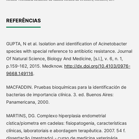
REFERÊNCIAS
GUPTA, N et al. Isolation and identification of Acinetobacter
species with special reference to antibiotic resistance. Journal
Of Natural Science, Biology And Medicine, [s.l.], v. 6, n. 1,
p.159-162, 2015. Medknow.
http://dx.doi.org/10.4103/0976-
9668.149116
.
MACFADDIN. Pruebas bioquímicas para la identificación de
bacterias de importancia clínica. 3. ed. Buenos Aires:
Panamericana, 2000.
MARTINS, DG. Complexo hiperplasia endometrial
cística/piometra em cadelas: fisiopatogenia, características
clínicas, laboratoriais e abordagem terapêutica. 2007. 54 f.
dissertação (mestrado) - curso de medicina veterinária,