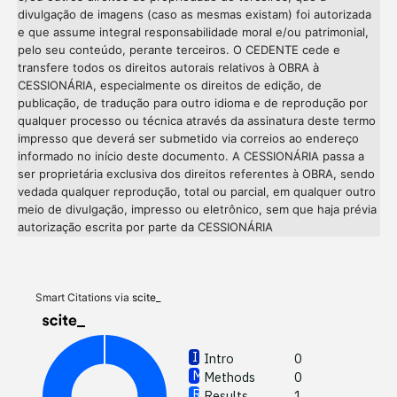
divulgação de imagens (caso as mesmas existam) foi autorizada
e que assume integral responsabilidade moral e/ou patrimonial,
pelo seu conteúdo, perante terceiros. O CEDENTE cede e
transfere todos os direitos autorais relativos à OBRA à
CESSIONÁRIA, especialmente os direitos de edição, de
publicação, de tradução para outro idioma e de reprodução por
qualquer processo ou técnica através da assinatura deste termo
impresso que deverá ser submetido via correios ao endereço
informado no início deste documento. A CESSIONÁRIA passa a
ser proprietária exclusiva dos direitos referentes à OBRA, sendo
vedada qualquer reprodução, total ou parcial, em qualquer outro
meio de divulgação, impresso ou eletrônico, sem que haja prévia
autorização escrita por parte da CESSIONÁRIA
Intro
Meth
Resul
Discu
Smart Citations via
scite_
Other
Intro
0
Methods
0
See how
Results
1