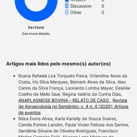
cited at
Discussion
0
Other
0
Scite sh
paper h
Sections
providin
See more details
citation,
describi
support
contrast
Artigos mais lidos pelo mesmo(s) autor(es)
a label 
section 
Ruana Rafaela Lira Torquato Paiva, Orlandina Alves da
Costa, Íris Silva Marques, Bismark Alves da Silva, Alex
made.
Carlos da Silva França, Leonardo Lomba Mayer, Desirée
Coelho de Mello Seal, Regina Valéria da Cunha Dias,
ANAPLASMOSE BOVINA – RELATO DE CASO
,
Revista
de Agroecologia no Semiárido: v. 4 n. 4 (2020): Artigos
de eventos
Nilza Dutra Alves, Karla Karielly de Souza Soares,
Camila Pontes Landim, Paula Vivian Feitosa dos Santos,
Gardênia Silvana de Oliveira Rodrigues, Francisco
Marlon Carneiro Feijó, Alysson Leno Marques de