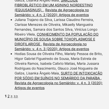
Galiza, Lisanka Ângelo Maia,
SARCOIDE
FIBROBLÁSTICO EM UM ASININO NORDESTINO
(EQUUSASINUS).
,
Revista de Agroecologia no
Semiárido: v. 4 n. 2 (2020): Artigos de eventos
Juliana Trajano da Silva, Larissa Claudino Ferreira,
Clarisse Menezes de Oliveira, Mikaelly Mangueira
Fernandes, Samara dos Santos Silva, Vinícius Longo
Ribeiro Vilela,
CONHECIMENTO DA POPULAÇÃO DO
MUNICÍPIO DE SOUSA SOBRE TOXOPLASMOSE E
DIROFILARIOSE
,
Revista de Agroecologia no
Semiárido: v. 4 n. 3 (2020): Artigos de eventos
Hodias Sousa de Oliveira Filho, Mariely Pessoa de Brito,
Higor Gabriel Figueiredo de Sousa, Maria Estrela de
Oliveira Ramos, Isabela Calixto Matias, Maria Jussara
Rodrigues do Nascimento, Glauco José Nogueira de
Galize, Lisanka Ângelo Maia,
SURTO DE INTOXICAÇÃO
POR SÓDIO EM SUÍNOS NO SEMIÁRIDO DA PARAÍBA
,
Revista de Agroecologia no Semiárido: v. 4 n. 3 (2020):
Artigos de eventos
1
2
>
>>