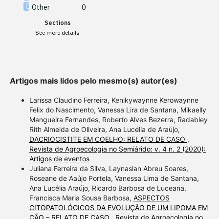
Other
0
Scite shows how a scientific
Sections
paper has been cited by
See more details
providing the context of the
citation, a classification
describing whether it
supports, mentions, or
Artigos mais lidos pelo mesmo(s) autor(es)
contrasts the cited claim, and
a label indicating in which
Larissa Claudino Ferreira, Kenikywaynne Kerowaynne
section the citation was
Felix do Nascimento, Vanessa Lira de Santana, Mikaelly
Mangueira Fernandes, Roberto Alves Bezerra, Radabley
made.
Rith Almeida de Oliveira, Ana Lucélia de Araújo,
DACRIOCISTITE EM COELHO: RELATO DE CASO
,
Revista de Agroecologia no Semiárido: v. 4 n. 2 (2020):
Artigos de eventos
Juliana Ferreira da Silva, Laynaslan Abreu Soares,
Roseane de Aaújo Portela, Vanessa Lima de Santana,
Ana Lucélia Araújo, Ricardo Barbosa de Luceana,
Francisca Maria Sousa Barbosa,
ASPECTOS
CITOPATOLÓGICOS DA EVOLUÇÃO DE UM LIPOMA EM
CÃO – RELATO DE CASO
,
Revista de Agroecologia no