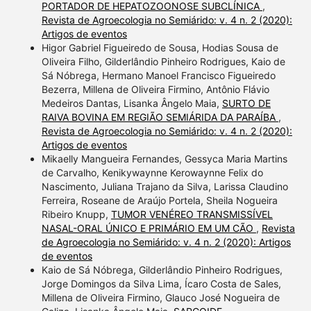
PORTADOR DE HEPATOZOONOSE SUBCLÍNICA
,
Revista de Agroecologia no Semiárido: v. 4 n. 2 (2020):
Artigos de eventos
Higor Gabriel Figueiredo de Sousa, Hodias Sousa de
Oliveira Filho, Gilderlândio Pinheiro Rodrigues, Kaio de
Sá Nóbrega, Hermano Manoel Francisco Figueiredo
Bezerra, Millena de Oliveira Firmino, Antônio Flávio
Medeiros Dantas, Lisanka Ângelo Maia,
SURTO DE
RAIVA BOVINA EM REGIÃO SEMIÁRIDA DA PARAÍBA
,
Revista de Agroecologia no Semiárido: v. 4 n. 2 (2020):
Artigos de eventos
Mikaelly Mangueira Fernandes, Gessyca Maria Martins
de Carvalho, Kenikywaynne Kerowaynne Felix do
Nascimento, Juliana Trajano da Silva, Larissa Claudino
Ferreira, Roseane de Araújo Portela, Sheila Nogueira
Ribeiro Knupp,
TUMOR VENÉREO TRANSMISSÍVEL
NASAL-ORAL ÚNICO E PRIMÁRIO EM UM CÃO
,
Revista
de Agroecologia no Semiárido: v. 4 n. 2 (2020): Artigos
de eventos
Kaio de Sá Nóbrega, Gilderlândio Pinheiro Rodrigues,
Jorge Domingos da Silva Lima, Ícaro Costa de Sales,
Millena de Oliveira Firmino, Glauco José Nogueira de