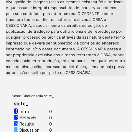
divulgação de imagens (caso as mesmas existam) foi autorizada
e que assume integral responsabilidade moral e/ou patrimonial,
pelo seu conteúdo, perante terceiros. O CEDENTE cede e
transfere todos os direitos autorais relativos à OBRA à
CESSIONÁRIA, especialmente os direitos de edição, de
publicação, de tradução para outro idioma e de reprodução por
qualquer processo ou técnica através da assinatura deste termo
impresso que deverá ser submetido via correios ao endereço
informado no início deste documento. A CESSIONÁRIA passa a
ser proprietária exclusiva dos direitos referentes à OBRA, sendo
vedada qualquer reprodução, total ou parcial, em qualquer outro
meio de divulgação, impresso ou eletrônico, sem que haja prévia
Intro
0
autorização escrita por parte da CESSIONÁRIA
Methods
0
Results
0
Discussion
0
Other
0
Smart Citations via
scite_
Intro
0
Methods
0
See how this article has been
Results
0
cited at
scite.ai
Discussion
0