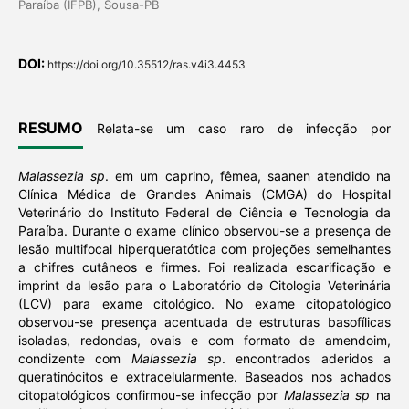
Paraíba (IFPB), Sousa-PB
DOI:
https://doi.org/10.35512/ras.v4i3.4453
RESUMO
Relata-se um caso raro de infecção por
Malassezia sp
. em um caprino, fêmea, saanen atendido na
Clínica Médica de Grandes Animais (CMGA) do Hospital
Veterinário do Instituto Federal de Ciência e Tecnologia da
Paraíba. Durante o exame clínico observou-se a presença de
lesão multifocal hiperqueratótica com projeções semelhantes
a chifres cutâneos e firmes. Foi realizada escarificação e
imprint da lesão para o Laboratório de Citologia Veterinária
(LCV) para exame citológico. No exame citopatológico
observou-se presença acentuada de estruturas basofílicas
isoladas, redondas, ovais e com formato de amendoim,
condizente com
Malassezia sp
. encontrados aderidos a
queratinócitos e extracelularmente. Baseados nos achados
citopatológicos confirmou-se infecção por
Malassezia sp
na