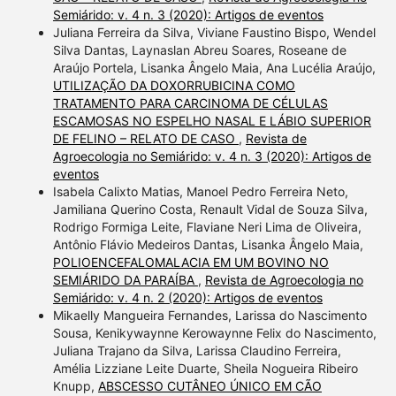
Semiárido: v. 4 n. 3 (2020): Artigos de eventos
Juliana Ferreira da Silva, Viviane Faustino Bispo, Wendel
Silva Dantas, Laynaslan Abreu Soares, Roseane de
Araújo Portela, Lisanka Ângelo Maia, Ana Lucélia Araújo,
UTILIZAÇÃO DA DOXORRUBICINA COMO
TRATAMENTO PARA CARCINOMA DE CÉLULAS
ESCAMOSAS NO ESPELHO NASAL E LÁBIO SUPERIOR
DE FELINO – RELATO DE CASO
,
Revista de
Agroecologia no Semiárido: v. 4 n. 3 (2020): Artigos de
eventos
Isabela Calixto Matias, Manoel Pedro Ferreira Neto,
Jamiliana Querino Costa, Renault Vidal de Souza Silva,
Rodrigo Formiga Leite, Flaviane Neri Lima de Oliveira,
Antônio Flávio Medeiros Dantas, Lisanka Ângelo Maia,
POLIOENCEFALOMALACIA EM UM BOVINO NO
SEMIÁRIDO DA PARAÍBA
,
Revista de Agroecologia no
Semiárido: v. 4 n. 2 (2020): Artigos de eventos
Mikaelly Mangueira Fernandes, Larissa do Nascimento
Sousa, Kenikywaynne Kerowaynne Felix do Nascimento,
Juliana Trajano da Silva, Larissa Claudino Ferreira,
Amélia Lizziane Leite Duarte, Sheila Nogueira Ribeiro
Knupp,
ABSCESSO CUTÂNEO ÚNICO EM CÃO