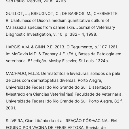
São Paulo: MedVet, 2009. 476p.
GUILLOT, J.; BREUGNOT, C.; DE BARROS, M.; CHERMETTE,
R. Usefulness of Dixon’s medium quantitative culture of
Malassezia species from canine skin. Journal of Veterinary
Diagnostic Investigation, v. 10, p. 382 – 4, 1998.
HARGIS A.M. & GINN P.E. 2013. O Tegumento, p.1107-1261.
In: McGavin M.D. & Zachary J.F. (Ed.), Bases da Patologia em
Veterinária. 5ª edição. Mosby Elsevier, St Louis. 1324p.
MACHADO, M.L.S. Dermatófitos e leveduras isolados da pele
de cães com dermatopatias diversas. Porto Alegre,
Universidade Federal do Rio Grande do Sul. Dissertação
(Mestrado em Ciências Veterinárias) Faculdade de Veterinária.
Universidade Federal do Rio Grande do Sul, Porto Alegre, 82 f,
2001.
SILVEIRA, Gian Libânio da et al. REAÇÃO PÓS-VACINAL EM
EQUINO POR VACINA DE FEBRE AFTOSA. Revista de