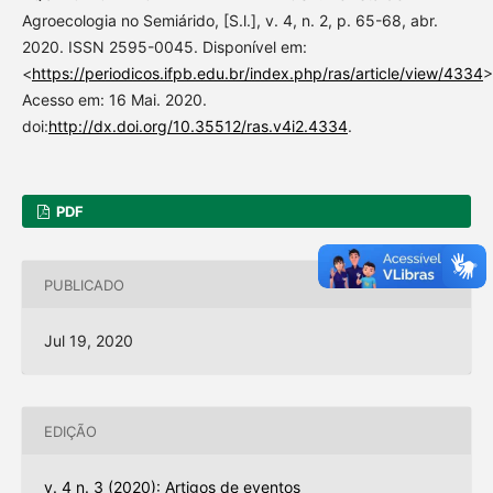
Agroecologia no Semiárido, [S.l.], v. 4, n. 2, p. 65-68, abr.
2020. ISSN 2595-0045. Disponível em:
<
https://periodicos.ifpb.edu.br/index.php/ras/article/view/4334
>
Acesso em: 16 Mai. 2020.
doi:
http://dx.doi.org/10.35512/ras.v4i2.4334
.
PDF
PUBLICADO
Jul 19, 2020
EDIÇÃO
v. 4 n. 3 (2020): Artigos de eventos