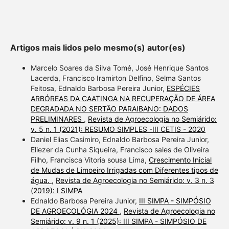
providing the context of the
citation, a classification
describing whether it
supports, mentions, or
Artigos mais lidos pelo mesmo(s) autor(es)
contrasts the cited claim, and
a label indicating in which
Marcelo Soares da Silva Tomé, José Henrique Santos
section the citation was
Lacerda, Francisco Iramirton Delfino, Selma Santos
Feitosa, Ednaldo Barbosa Pereira Junior,
ESPÉCIES
made.
ARBÓREAS DA CAATINGA NA RECUPERAÇÃO DE ÁREA
DEGRADADA NO SERTÃO PARAIBANO: DADOS
PRELIMINARES
,
Revista de Agroecologia no Semiárido:
v. 5 n. 1 (2021): RESUMO SIMPLES -III CETIS - 2020
Daniel Elias Casimiro, Ednaldo Barbosa Pereira Junior,
Eliezer da Cunha Siqueira, Francisco sales de Oliveira
Filho, Francisca Vitoria sousa Lima,
Crescimento Inicial
de Mudas de Limoeiro Irrigadas com Diferentes tipos de
água.
,
Revista de Agroecologia no Semiárido: v. 3 n. 3
(2019): I SIMPA
Ednaldo Barbosa Pereira Junior,
III SIMPA - SIMPÓSIO
DE AGROECOLÓGIA 2024
,
Revista de Agroecologia no
Semiárido: v. 9 n. 1 (2025): III SIMPA - SIMPÓSIO DE