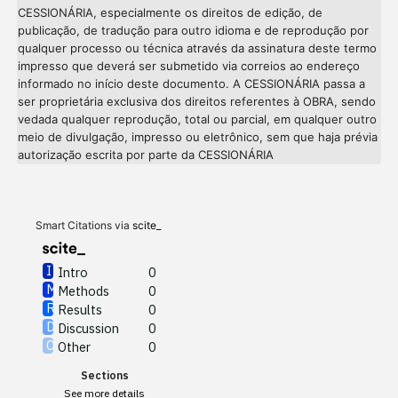
CESSIONÁRIA, especialmente os direitos de edição, de
publicação, de tradução para outro idioma e de reprodução por
qualquer processo ou técnica através da assinatura deste termo
impresso que deverá ser submetido via correios ao endereço
informado no início deste documento. A CESSIONÁRIA passa a
ser proprietária exclusiva dos direitos referentes à OBRA, sendo
vedada qualquer reprodução, total ou parcial, em qualquer outro
meio de divulgação, impresso ou eletrônico, sem que haja prévia
Intro
0
autorização escrita por parte da CESSIONÁRIA
Methods
0
Results
0
Discussion
0
Other
0
Smart Citations via
scite_
Intro
0
Methods
0
See how this article has been
Results
0
cited at
scite.ai
Discussion
0
Other
0
Scite shows how a scientific
Sections
paper has been cited by
See more details