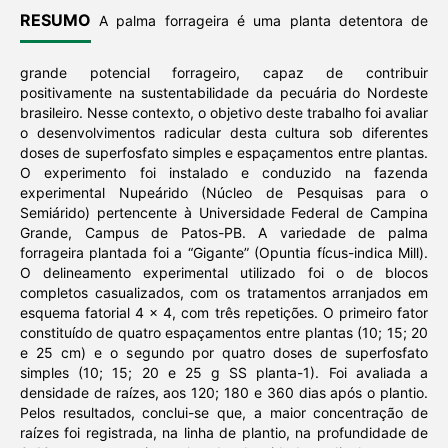
RESUMO
A palma forrageira é uma planta detentora de
grande potencial forrageiro, capaz de contribuir
positivamente na sustentabilidade da pecuária do Nordeste
brasileiro. Nesse contexto, o objetivo deste trabalho foi avaliar
o desenvolvimentos radicular desta cultura sob diferentes
doses de superfosfato simples e espaçamentos entre plantas.
O experimento foi instalado e conduzido na fazenda
experimental Nupeárido (Núcleo de Pesquisas para o
Semiárido) pertencente à Universidade Federal de Campina
Grande, Campus de Patos-PB. A variedade de palma
forrageira plantada foi a “Gigante” (Opuntia fícus-indica Mill).
O delineamento experimental utilizado foi o de blocos
completos casualizados, com os tratamentos arranjados em
esquema fatorial 4 x 4, com três repetições. O primeiro fator
constituído de quatro espaçamentos entre plantas (10; 15; 20
e 25 cm) e o segundo por quatro doses de superfosfato
simples (10; 15; 20 e 25 g SS planta-1). Foi avaliada a
densidade de raízes, aos 120; 180 e 360 dias após o plantio.
Pelos resultados, conclui-se que, a maior concentração de
raízes foi registrada, na linha de plantio, na profundidade de