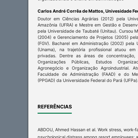
Carlos André Corrêa de Mattos,
Univesidade Fe
Doutor em Ciências Agrárias (2012) pela Univ
Amazônia (UFRA) e Mestre em Gestão e Desenvo
pela Universidade de Taubaté (Unitau). Cursou 
(2004) e Gerenciamento de Projetos (2005) pel
(FGV). Bacharel em Administração (2002) pela
(Unama), na trajetória profissional atuou em
privadas. Dentre as áreas de concentração,
Organizações Públicas, Estudos Organizaci
Agronegócio e Organização Agroindustrial. A
Faculdade de Administração (FAAD) e do Me
(PPGAD) da Universidade Federal do Pará (UFPa)
REFERÊNCIAS
ABDOU, Ahmed Hassan et al. Work stress, work-fam
psychological distress among resort employees: 