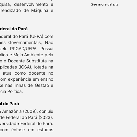
uisa, desenvolvimento e
See more details
prendizado de Máquina e
deral do Pará
ederal do Pará (UFPA) com
ões Governamentais, Não
pelo PPGAD/UFPA. Possui
lica e Meio Ambiente pela
e é Docente Substituta na
plicadas (ICSA), lotada na
m atua como docente no
 com experiência em ensino
sse nas linhas de Gestão e
ia Política.
l do Pará
 Amazônia (2009), conluiu
e Federal do Pará (2023).
versidade Federal do Pará.
 com ênfase em estudos