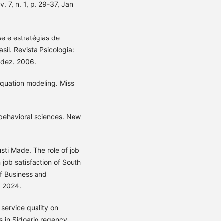
7, n. 1, p. 29-37, Jan.
e e estratégias de
sil. Revista Psicologia:
./dez. 2006.
equation modeling. Miss
 behavioral sciences. New
 Made. The role of job
n job satisfaction of South
of Business and
. 2024.
service quality on
s in Sidoarjo regency.