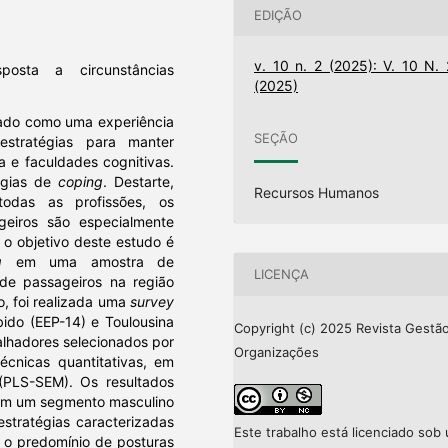
EDIÇÃO
v. 10 n. 2 (2025): V. 10 N. 
osta a circunstâncias
(2025)
zado como uma experiência
SEÇÃO
estratégias para manter
a e faculdades cognitivas.
égias de
coping
. Destarte,
Recursos Humanos
odas as profissões, os
geiros são especialmente
 o objetivo deste estudo é
g
em uma amostra de
LICENÇA
 de passageiros na região
o, foi realizada uma
survey
bido (EEP-14) e Toulousina
Copyright (c) 2025 Revista Gestã
alhadores selecionados por
Organizações
écnicas quantitativas, em
(PLS-SEM). Os resultados
ram um segmento masculino
estratégias caracterizadas
Este trabalho está licenciado sob
e o predomínio de posturas