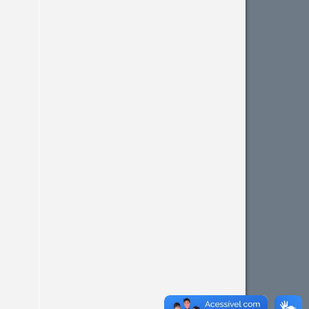
paper has been cited by
providing the context of the
citation, a classification
describing whether it
supports, mentions, or
contrasts the cited claim, and
a label indicating in which
section the citation was
made.