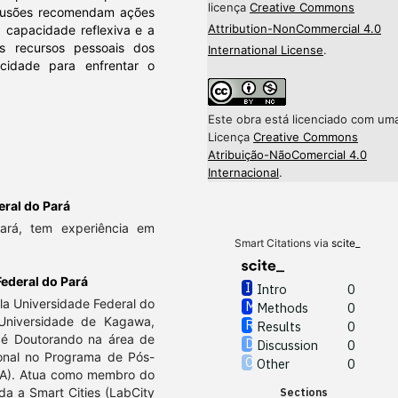
licença
Creative Commons
nclusões recomendam ações
Attribution-NonCommercial 4.0
capacidade reflexiva e a
os recursos pessoais dos
International License
.
cidade para enfrentar o
Este obra está licenciado com um
Licença
Creative Commons
Atribuição-NãoComercial 4.0
Internacional
.
eral do Pará
Pará, tem experiência em
Smart Citations via
scite_
ederal do Pará
Intro
0
a Universidade Federal do
Methods
0
Universidade de Kagawa,
Results
0
 é Doutorando na área de
Discussion
0
onal no Programa de Pós-
Other
0
PA). Atua como membro do
da a Smart Cities (LabCity
Sections