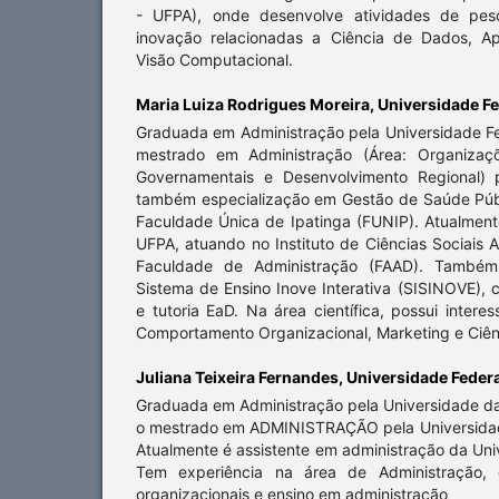
- UFPA), onde desenvolve atividades de pesq
inovação relacionadas a Ciência de Dados, A
Visão Computacional.
Maria Luiza Rodrigues Moreira,
Universidade Fe
Graduada em Administração pela Universidade F
mestrado em Administração (Área: Organizaç
Governamentais e Desenvolvimento Regional) 
também especialização em Gestão de Saúde Púb
Faculdade Única de Ipatinga (FUNIP). Atualment
UFPA, atuando no Instituto de Ciências Sociais A
Faculdade de Administração (FAAD). També
Sistema de Ensino Inove Interativa (SISINOVE),
e tutoria EaD. Na área científica, possui intere
Comportamento Organizacional, Marketing e Ciênc
Juliana Teixeira Fernandes,
Universidade Federa
Graduada em Administração pela Universidade da
o mestrado em ADMINISTRAÇÃO pela Universidad
Atualmente é assistente em administração da Uni
Tem experiência na área de Administração,
organizacionais e ensino em administração