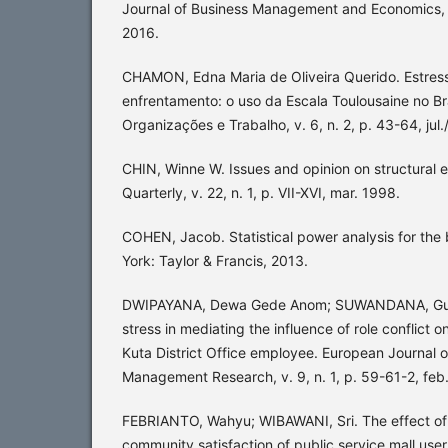
Journal of Business Management and Economics, v. 
2016.
CHAMON, Edna Maria de Oliveira Querido. Estress
enfrentamento: o uso da Escala Toulousaine no Bra
Organizações e Trabalho, v. 6, n. 2, p. 43-64, jul
CHIN, Winne W. Issues and opinion on structural 
Quarterly, v. 22, n. 1, p. VII-XVI, mar. 1998.
COHEN, Jacob. Statistical power analysis for the
York: Taylor & Francis, 2013.
DWIPAYANA, Dewa Gede Anom; SUWANDANA, Gusti
stress in mediating the influence of role conflict o
Kuta District Office employee. European Journal 
Management Research, v. 9, n. 1, p. 59-61-2, feb
FEBRIANTO, Wahyu; WIBAWANI, Sri. The effect of 
community satisfaction of public service mall user