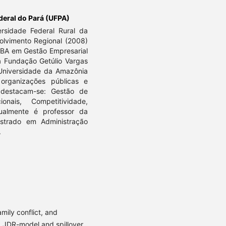
deral do Pará (UFPA)
ersidade Federal Rural da
lvimento Regional (2008)
MBA em Gestão Empresarial
a Fundação Getúlio Vargas
 Universidade da Amazônia
 organizações públicas e
 destacam-se: Gestão de
onais, Competitividade,
tualmente é professor da
strado em Administração
.
ily conflict, and
a JDR-model and spillover