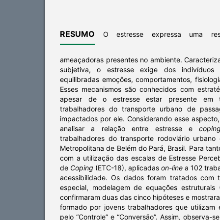
RESUMO
O estresse expressa uma resp
ameaçadoras presentes no ambiente. Caracteri
subjetiva, o estresse exige dos indivíduos 
equilibradas emoções, comportamentos, fisiologi
Esses mecanismos são conhecidos com estrat
apesar de o estresse estar presente em t
trabalhadores do transporte urbano de passa
impactados por ele. Considerando esse aspecto,
analisar a relação entre estresse e
copin
trabalhadores do transporte rodoviário urbano
Metropolitana de Belém do Pará, Brasil. Para tant
com a utilização das escalas de Estresse Perce
de
Coping
(ETC-18), aplicadas
on-line
a 102 trab
acessibilidade. Os dados foram tratados com t
especial, modelagem de equações estruturais 
confirmaram duas das cinco hipóteses e mostra
formado por jovens trabalhadores que utilizam 
pelo “Controle” e “Conversão”. Assim, observa-s