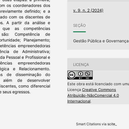
 com os coordenadores dos
v. 9, n. 2 (2024)
previamente definido; e a
cado com os discentes de
s. A partir da análise e
SEÇÃO
do que as competências
 são: Competência de
rtunidade; Planejamento;
Gestão Pública e Governança
etências empreendedoras
ncia de Administrativa;
da Pessoal e Profissional e
ências empreendedoras
LICENÇA
gica e Relacionamento.
ias de disseminação do
, além de desenvolver
Este obra está licenciado com um
scentes, como diferencial
Licença
Creative Commons
e seus egressos.
Atribuição-NãoComercial 4.0
Internacional
.
Smart Citations via
scite_