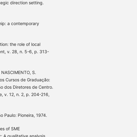
gic direction setting.
hip: a contemporary
n: the role of local
t, v. 28, n. 5-6, p. 313-
M.; NASCIMENTO, S.
s Cursos de Graduação:
o dos Diretores de Centro.
 v. 12, n. 2, p. 204-216,
ão Paulo: Pioneira, 1974.
ies of SME
A qualitative analysis.