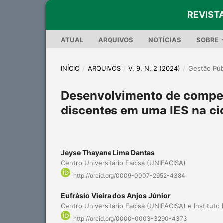
REVIST
ATUAL
ARQUIVOS
NOTÍCIAS
SOBRE
INÍCIO
/
ARQUIVOS
/
V. 9, N. 2 (2024)
/
Gestão Púb
Desenvolvimento de compe
discentes em uma IES na c
Jeyse Thayane Lima Dantas
Centro Universitário Facisa (UNIFACISA)
http://orcid.org/0009-0007-2952-4384
Eufrásio Vieira dos Anjos Júnior
Centro Universitário Facisa (UNIFACISA) e Instituto 
http://orcid.org/0000-0003-3290-4373