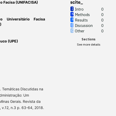
io Facisa (UNIFACISA)
Intro
0
Methods
0
ro Universitário Facisa
Results
0
)
Discussion
0
Other
0
Sections
buco (UPE)
See more details
. Temáticas Discutidas na
dministração: Um
Minas Gerais. Revista da
v.12, n.3 p. 63-64, 2018.