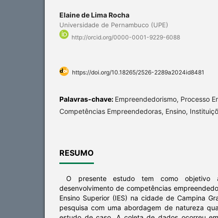
Elaine de Lima Rocha
Universidade de Pernambuco (UPE)
http://orcid.org/0000-0001-9229-6088
https://doi.org/10.18265/2526-2289a2024id8481
Palavras-chave:
Empreendedorismo, Processo E
Competências Empreendedoras, Ensino, Instituiçõ
RESUMO
O presente estudo tem como objetivo a
desenvolvimento de competências empreendedor
Ensino Superior (IES) na cidade de Campina G
pesquisa com uma abordagem de natureza qualiq
estudo de caso. A coleta de dados ocorreu em