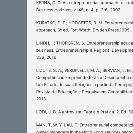
KERNS, C. D. An entrepreneurial approach to strate
Business Horizons, v. 45, n. 4, p. 2-6. 2002.
KURATKO, D. F.; HODGETTS, R. M. Entrepreneurs
approach, 3º ed. Fort Worth: Dryden Press.1995.
LINDH, I.; THORGREN, S. Entrepreneurship educatio
business. Entrepreneurship & Regional Developmen
336, 2016.
LIZOTE, S. A.; VERDINELLI, M. A.; BERVIAN, L. 
Competências Empreendedoras e Desempenho do
Um Estudo de suas Relações a partir da Percepçã
Revista de Educação e Pesquisa em Contabilidade,
2018.
LODI, J. B. A entrevista: Teoria e Prática. 2. Ed. S
MAN, T. W. Y; LAU, T. Entrepreneurial competenc
owner/managers in the Hong Kong services sector: 