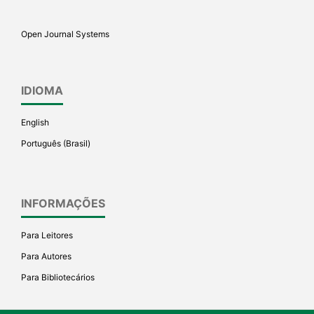
describing whether it
supports, mentions, or
Open Journal Systems
contrasts the cited claim, and
a label indicating in which
section the citation was
IDIOMA
made.
English
Português (Brasil)
INFORMAÇÕES
Para Leitores
Para Autores
Para Bibliotecários