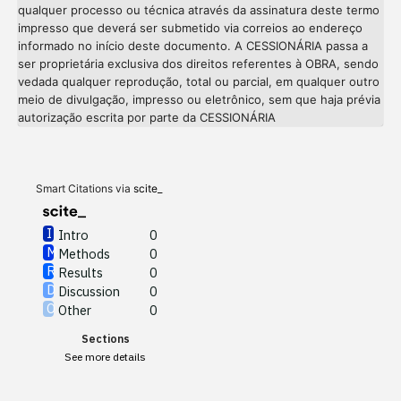
qualquer processo ou técnica através da assinatura deste termo
impresso que deverá ser submetido via correios ao endereço
informado no início deste documento. A CESSIONÁRIA passa a
ser proprietária exclusiva dos direitos referentes à OBRA, sendo
vedada qualquer reprodução, total ou parcial, em qualquer outro
meio de divulgação, impresso ou eletrônico, sem que haja prévia
Intro
0
autorização escrita por parte da CESSIONÁRIA
Methods
0
Results
0
Discussion
0
Other
0
Smart Citations via
scite_
Intro
0
Methods
0
See how this article has been
Results
0
cited at
scite.ai
Discussion
0
Other
0
Scite shows how a scientific
Sections
paper has been cited by
See more details
providing the context of the
citation, a classification