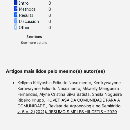
Intro
0
Methods
0
See how this article has been
Results
0
cited at
scite.ai
Discussion
0
Other
0
Scite shows how a scientific
Sections
paper has been cited by
See more details
providing the context of the
citation, a classification
describing whether it
supports, mentions, or
Artigos mais lidos pelo mesmo(s) autor(es)
contrasts the cited claim, and
a label indicating in which
Kellyma Kellyashin Felix do Nascimento, Kenikywaynne
section the citation was
Kerowaynne Felix do Nascimento, Mikaelly Mangueira
Fernandes, Alyne Cristina Silva Batista, Sheila Nogueira
made.
Ribeiro Knupp,
HOVET-ASA DA COMUNIDADE PARA A
COMUNIDADE
,
Revista de Agroecologia no Semiárido:
v. 5 n. 2 (2021): RESUMO SIMPLES -III CETIS - 2020