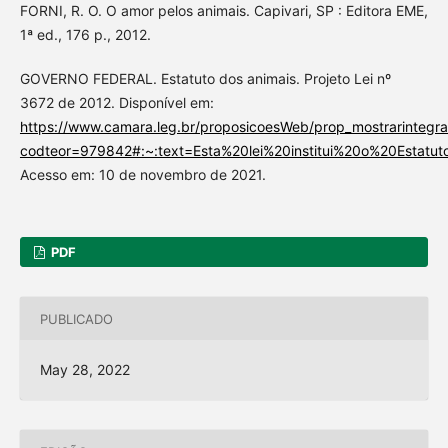
FORNI, R. O. O amor pelos animais. Capivari, SP : Editora EME,
1ª ed., 176 p., 2012.
GOVERNO FEDERAL. Estatuto dos animais. Projeto Lei nº
3672 de 2012. Disponível em:
https://www.camara.leg.br/proposicoesWeb/prop_mostrarintegra
codteor=979842#:~:text=Esta%20lei%20institui%20o%20Est
Acesso em: 10 de novembro de 2021.
PDF
PUBLICADO
May 28, 2022