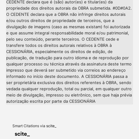
CEDENTE declara que é (são) autor(es) e titular(es) da
propriedade dos direitos autorais da OBRA submetida. #0D#0A2.
O CEDENTE declara que a OBRA não infringe direitos autorais
e/ou outros direitos de propriedade de terceiros, que a
divulgação de imagens (caso as mesmas existam) foi autorizada
e que assume integral responsabilidade moral e/ou patrimonial,
pelo seu conteúdo, perante terceiros. O CEDENTE cede e
transfere todos os direitos autorais relativos à OBRA à
CESSIONÁRIA, especialmente os direitos de edição, de
publicação, de tradução para outro idioma e de reprodução por
qualquer processo ou técnica através da assinatura deste termo
impresso que deverá ser submetido via correios ao endereço
informado no início deste documento. A CESSIONÁRIA passa a
ser proprietária exclusiva dos direitos referentes à OBRA, sendo
vedada qualquer reprodução, total ou parcial, em qualquer outro
meio de divulgação, impresso ou eletrônico, sem que haja prévia
Intro
0
autorização escrita por parte da CESSIONÁRIA
Methods
0
Results
0
Discussion
0
Other
0
Smart Citations via
scite_