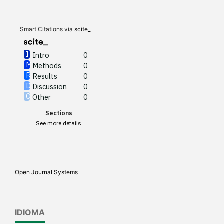
Results
0
Discussion
0
Other
0
Smart Citations via
scite_
Intro
0
Methods
0
See how this article has been
Results
0
cited at
scite.ai
Discussion
0
Other
0
Scite shows how a scientific
Sections
paper has been cited by
See more details
providing the context of the
citation, a classification
describing whether it
supports, mentions, or
Open Journal Systems
contrasts the cited claim, and
a label indicating in which
section the citation was
IDIOMA
made.