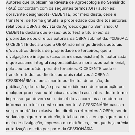
Autores que publicam na
Revista
de Agroecologia no Semiárido
(RAS) concordam com os seguintes termos:O(s) autor(es)
doravante designado(s) CEDENTE, por meio desta, cede e
transfere, de forma gratuita, a propriedade dos direitos autorais
relativos à OBRA à
Revista
de Agroecologia no Semiárido. O
CEDENTE declara que é (são) autor(es) e titular(es) da
propriedade dos direitos autorais da OBRA submetida. #0D#0A2.
O CEDENTE declara que a OBRA não infringe direitos autorais
e/ou outros direitos de propriedade de terceiros, que a
divulgação de imagens (caso as mesmas existam) foi autorizada
e que assume integral responsabilidade moral e/ou patrimonial,
pelo seu conteúdo, perante terceiros. O CEDENTE cede e
transfere todos os direitos autorais relativos à OBRA à
CESSIONÁRIA, especialmente os direitos de edição, de
publicação, de tradução para outro idioma e de reprodução por
qualquer processo ou técnica através da assinatura deste termo
impresso que deverá ser submetido via correios ao endereço
informado no início deste documento. A CESSIONÁRIA passa a
ser proprietária exclusiva dos direitos referentes à OBRA, sendo
vedada qualquer reprodução, total ou parcial, em qualquer outro
meio de divulgação, impresso ou eletrônico, sem que haja prévia
Intro
0
autorização escrita por parte da CESSIONÁRIA
Methods
0