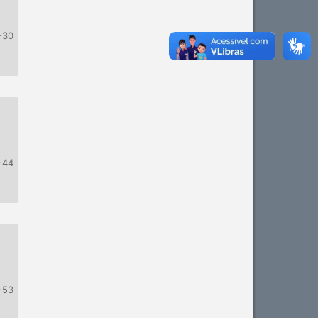
-30
-44
-53