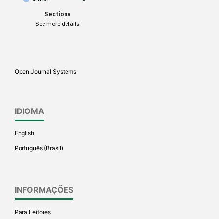
Scite shows how a scientific
Sections
paper has been cited by
See more details
providing the context of the
citation, a classification
describing whether it
supports, mentions, or
Open Journal Systems
contrasts the cited claim, and
a label indicating in which
section the citation was
IDIOMA
made.
English
Português (Brasil)
INFORMAÇÕES
Para Leitores