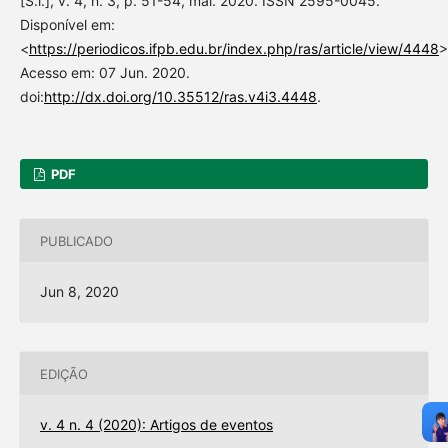
[S.l.], v. 4, n. 3, p. 51-54, mai. 2020. ISSN 2595-0045.
Disponível em:
<
https://periodicos.ifpb.edu.br/index.php/ras/article/view/4448
>
Acesso em: 07 Jun. 2020.
doi:
http://dx.doi.org/10.35512/ras.v4i3.4448
.
PDF
PUBLICADO
Jun 8, 2020
EDIÇÃO
v. 4 n. 4 (2020): Artigos de eventos