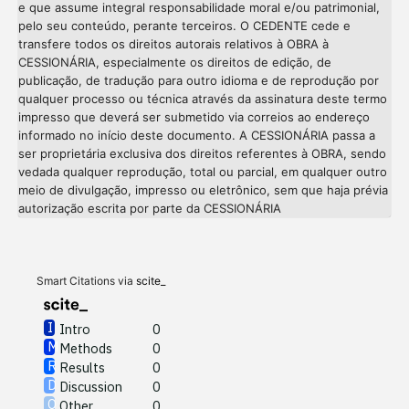
e que assume integral responsabilidade moral e/ou patrimonial,
pelo seu conteúdo, perante terceiros. O CEDENTE cede e
transfere todos os direitos autorais relativos à OBRA à
CESSIONÁRIA, especialmente os direitos de edição, de
publicação, de tradução para outro idioma e de reprodução por
qualquer processo ou técnica através da assinatura deste termo
impresso que deverá ser submetido via correios ao endereço
informado no início deste documento. A CESSIONÁRIA passa a
ser proprietária exclusiva dos direitos referentes à OBRA, sendo
vedada qualquer reprodução, total ou parcial, em qualquer outro
meio de divulgação, impresso ou eletrônico, sem que haja prévia
Intro
0
autorização escrita por parte da CESSIONÁRIA
Methods
0
Results
0
Discussion
0
Other
0
Smart Citations via
scite_
Intro
0
Methods
0
See how this article has been
Results
0
cited at
scite.ai
Discussion
0
Other
0