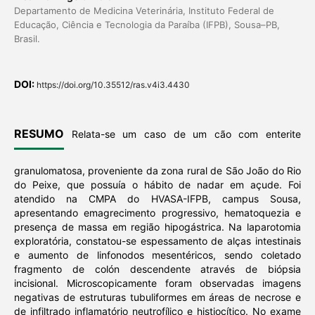
Departamento de Medicina Veterinária, Instituto Federal de
Educação, Ciência e Tecnologia da Paraíba (IFPB), Sousa–PB,
Brasil.
DOI:
https://doi.org/10.35512/ras.v4i3.4430
RESUMO
Relata-se um caso de um cão com enterite
granulomatosa, proveniente da zona rural de São João do Rio
do Peixe, que possuía o hábito de nadar em açude. Foi
atendido na CMPA do HVASA-IFPB, campus Sousa,
apresentando emagrecimento progressivo, hematoquezia e
presença de massa em região hipogástrica. Na laparotomia
exploratória, constatou-se espessamento de alças intestinais
e aumento de linfonodos mesentéricos, sendo coletado
fragmento de colón descendente através de biópsia
incisional. Microscopicamente foram observadas imagens
negativas de estruturas tubuliformes em áreas de necrose e
de infiltrado inflamatório neutrofílico e histiocítico.
No exame