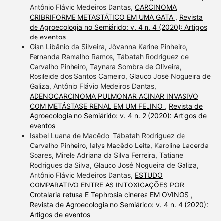
Antônio Flávio Medeiros Dantas,
CARCINOMA
CRIBRIFORME METASTÁTICO EM UMA GATA
,
Revista
de Agroecologia no Semiárido: v. 4 n. 4 (2020): Artigos
de eventos
Gian Libânio da Silveira, Jôvanna Karine Pinheiro,
Fernanda Ramalho Ramos, Tábatah Rodriguez de
Carvalho Pinheiro, Taynara Sombra de Oliveira,
Rosileide dos Santos Carneiro, Glauco José Nogueira de
Galiza, Antônio Flávio Medeiros Dantas,
ADENOCARCINOMA PULMONAR ACINAR INVASIVO
COM METÁSTASE RENAL EM UM FELINO
,
Revista de
Agroecologia no Semiárido: v. 4 n. 2 (2020): Artigos de
eventos
Isabel Luana de Macêdo, Tábatah Rodriguez de
Carvalho Pinheiro, Ialys Macêdo Leite, Karoline Lacerda
Soares, Mirele Adriana da Silva Ferreira, Tatiane
Rodrigues da Silva, Glauco José Nogueira de Galiza,
Antônio Flávio Medeiros Dantas,
ESTUDO
COMPARATIVO ENTRE AS INTOXICAÇÕES POR
Crotalaria retusa E Tephrosia cinerea EM OVINOS
,
Revista de Agroecologia no Semiárido: v. 4 n. 4 (2020):
Artigos de eventos