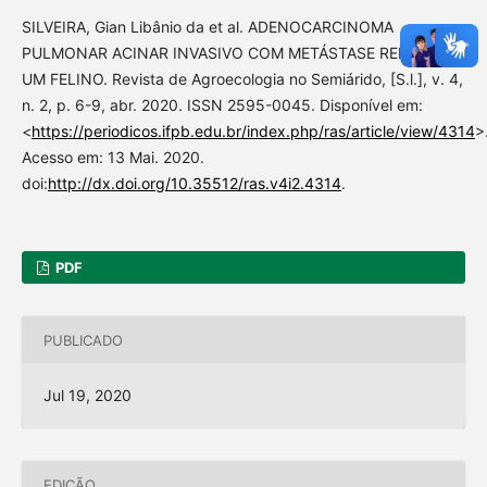
SILVEIRA, Gian Libânio da et al. ADENOCARCINOMA
PULMONAR ACINAR INVASIVO COM METÁSTASE RENAL EM
UM FELINO. Revista de Agroecologia no Semiárido, [S.l.], v. 4,
n. 2, p. 6-9, abr. 2020. ISSN 2595-0045. Disponível em:
<
https://periodicos.ifpb.edu.br/index.php/ras/article/view/4314
>
Acesso em: 13 Mai. 2020.
doi:
http://dx.doi.org/10.35512/ras.v4i2.4314
.
PDF
PUBLICADO
Jul 19, 2020
EDIÇÃO