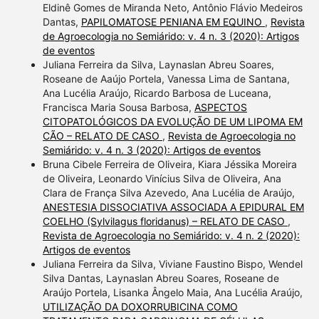
Eldinê Gomes de Miranda Neto, Antônio Flávio Medeiros
Dantas,
PAPILOMATOSE PENIANA EM EQUINO
,
Revista
de Agroecologia no Semiárido: v. 4 n. 3 (2020): Artigos
de eventos
Juliana Ferreira da Silva, Laynaslan Abreu Soares,
Roseane de Aaújo Portela, Vanessa Lima de Santana,
Ana Lucélia Araújo, Ricardo Barbosa de Luceana,
Francisca Maria Sousa Barbosa,
ASPECTOS
CITOPATOLÓGICOS DA EVOLUÇÃO DE UM LIPOMA EM
CÃO – RELATO DE CASO
,
Revista de Agroecologia no
Semiárido: v. 4 n. 3 (2020): Artigos de eventos
Bruna Cibele Ferreira de Oliveira, Kiara Jéssika Moreira
de Oliveira, Leonardo Vinícius Silva de Oliveira, Ana
Clara de França Silva Azevedo, Ana Lucélia de Araújo,
ANESTESIA DISSOCIATIVA ASSOCIADA A EPIDURAL EM
COELHO (Sylvilagus floridanus) – RELATO DE CASO
,
Revista de Agroecologia no Semiárido: v. 4 n. 2 (2020):
Artigos de eventos
Juliana Ferreira da Silva, Viviane Faustino Bispo, Wendel
Silva Dantas, Laynaslan Abreu Soares, Roseane de
Araújo Portela, Lisanka Ângelo Maia, Ana Lucélia Araújo,
UTILIZAÇÃO DA DOXORRUBICINA COMO