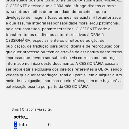
propriedade dos direitos autorais da OBRA submetida. #0D#0A2.
O CEDENTE declara que a OBRA não infringe direitos autorais
e/ou outros direitos de propriedade de terceiros, que a
divulgação de imagens (caso as mesmas existam) foi autorizada
e que assume integral responsabilidade moral e/ou patrimonial,
pelo seu conteúdo, perante terceiros. O CEDENTE cede e
transfere todos os direitos autorais relativos à OBRA à
CESSIONÁRIA, especialmente os direitos de edição, de
publicação, de tradução para outro idioma e de reprodução por
qualquer processo ou técnica através da assinatura deste termo
impresso que deverá ser submetido via correios ao endereço
informado no início deste documento. A CESSIONÁRIA passa a
ser proprietária exclusiva dos direitos referentes à OBRA, sendo
vedada qualquer reprodução, total ou parcial, em qualquer outro
meio de divulgação, impresso ou eletrônico, sem que haja prévia
Intro
0
autorização escrita por parte da CESSIONÁRIA
Methods
0
Results
0
Discussion
0
Other
0
Smart Citations via
scite_
Intro
0