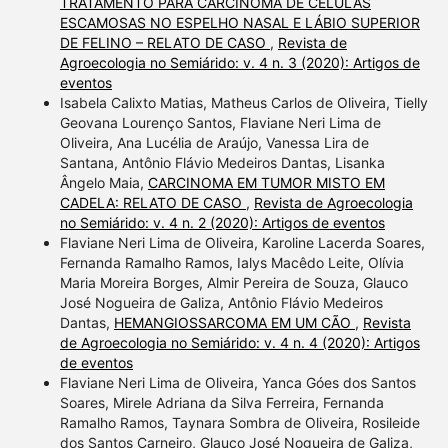
TRATAMENTO PARA CARCINOMA DE CÉLULAS
ESCAMOSAS NO ESPELHO NASAL E LÁBIO SUPERIOR
DE FELINO – RELATO DE CASO
,
Revista de
Agroecologia no Semiárido: v. 4 n. 3 (2020): Artigos de
eventos
Isabela Calixto Matias, Matheus Carlos de Oliveira, Tielly
Geovana Lourenço Santos, Flaviane Neri Lima de
Oliveira, Ana Lucélia de Araújo, Vanessa Lira de
Santana, Antônio Flávio Medeiros Dantas, Lisanka
Ângelo Maia,
CARCINOMA EM TUMOR MISTO EM
CADELA: RELATO DE CASO
,
Revista de Agroecologia
no Semiárido: v. 4 n. 2 (2020): Artigos de eventos
Flaviane Neri Lima de Oliveira, Karoline Lacerda Soares,
Fernanda Ramalho Ramos, Ialys Macêdo Leite, Olívia
Maria Moreira Borges, Almir Pereira de Souza, Glauco
José Nogueira de Galiza, Antônio Flávio Medeiros
Dantas,
HEMANGIOSSARCOMA EM UM CÃO
,
Revista
de Agroecologia no Semiárido: v. 4 n. 4 (2020): Artigos
de eventos
Flaviane Neri Lima de Oliveira, Yanca Góes dos Santos
Soares, Mirele Adriana da Silva Ferreira, Fernanda
Ramalho Ramos, Taynara Sombra de Oliveira, Rosileide
dos Santos Carneiro, Glauco José Nogueira de Galiza,