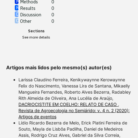
Methods
0
See how this article has been
Results
0
cited at
scite.ai
Discussion
0
Other
0
Scite shows how a scientific
Sections
paper has been cited by
See more details
providing the context of the
citation, a classification
describing whether it
supports, mentions, or
Artigos mais lidos pelo mesmo(s) autor(es)
contrasts the cited claim, and
a label indicating in which
Larissa Claudino Ferreira, Kenikywaynne Kerowaynne
section the citation was
Felix do Nascimento, Vanessa Lira de Santana, Mikaelly
Mangueira Fernandes, Roberto Alves Bezerra, Radabley
made.
Rith Almeida de Oliveira, Ana Lucélia de Araújo,
DACRIOCISTITE EM COELHO: RELATO DE CASO
,
Revista de Agroecologia no Semiárido: v. 4 n. 2 (2020):
Artigos de eventos
Lídio Ricardo Bezerra de Melo, Erick Platini Ferreira de
Souto, Mayla de Lisbôa Padilha, Daniel de Medeiros
Assis, Rodrigo Cruz Alves, Gabriel da Silva Correia,