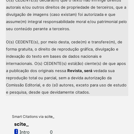
autorais e/ou outros direitos de propriedade de terceiros, que a
divulgação de imagens (caso existam) foi autorizada e que
assume(m) integral responsabilidade moral e/ou patrimonial pelo
seu conteúdo perante a terceiros.
O(s) CEDENTE(s), por meio desta, cede(m) e transfere(m), de
forma gratuita, o direito de reprodução gráfica, divulgação e
indexação do texto em bases de dados nacionais e
internacionais. O(s) CEDENTE(s) está(ão) ciente(s) de que apos
a publicação dos originais nessa
Revista, será
vedada sua
reprodução total ou parcial, sem a devida autorização da
Comissão Editorial, e do (s0 autores, exceto para uso de estudo
Intro
0
e pesquisa, desde que devidamente citados.
Methods
0
Results
0
Discussion
0
Other
0
Smart Citations via
scite_
Intro
0