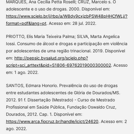
MARQUES, Ana Cecília Petta Roselli; CRUZ, Marcelo s. O
adolescente e o uso de drogas. 2000. Disponível em:
https://www.scielo.br/j/rbp/a/W8dy9cxjzbPSW48pHHCfWLj/?
format=pdf&lang=pt
. Acesso em: 28 jul. 2022.
PRIOTTO, Elis Maria Teixeira Palma; SILVA, Marta Angelica
Iossi. Consumo de álcool e drogas e participação em violência
por adolescentes de uma região trinacional. 2019. Disponível
em:
http://pepsic.bvsalud.org/scielo.php?
script=sci_arttext&pid=S1806-69762019000300002
. Acesso
em: 1 ago. 2022.
SANTOS, Edmara Honorio. Prevalência do uso de drogas
entre estudantes adolescentes de Glória de Dourados/MS.
2012. 91 f. Dissertação (Mestrado) - Curso de Mestrado
Profissional em Saúde Pública, Fundação Oswaldo Cruz,
Dourados, 2012. Cap. 1. Disponível em:
https://www.arca.fiocruz.br/handle/icict/24620
. Acesso em: 2
ago. 2022.