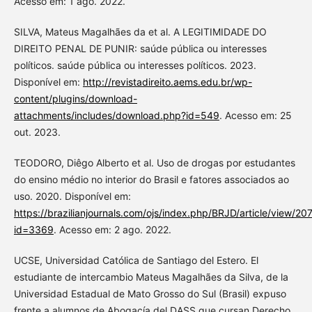
Acesso em: 1 ago. 2022.
SILVA, Mateus Magalhães da et al. A LEGITIMIDADE DO
DIREITO PENAL DE PUNIR: saúde pública ou interesses
políticos. saúde pública ou interesses políticos. 2023.
Disponível em:
http://revistadireito.aems.edu.br/wp-
content/plugins/download-
attachments/includes/download.php?id=549
. Acesso em: 25
out. 2023.
TEODORO, Diêgo Alberto et al. Uso de drogas por estudantes
do ensino médio no interior do Brasil e fatores associados ao
uso. 2020. Disponível em:
https://brazilianjournals.com/ojs/index.php/BRJD/article/view/207
id=3369
. Acesso em: 2 ago. 2022.
UCSE, Universidad Católica de Santiago del Estero. El
estudiante de intercambio Mateus Magalhães da Silva, de la
Universidad Estadual de Mato Grosso do Sul (Brasil) expuso
frente a alumnos de Abogacía del DASS que cursan Derecho