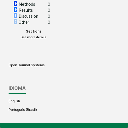
Methods
0
See how this article has been
Results
0
cited at
scite.ai
Discussion
0
Other
0
Scite shows how a scientific
Sections
paper has been cited by
See more details
providing the context of the
citation, a classification
describing whether it
supports, mentions, or
Open Journal Systems
contrasts the cited claim, and
a label indicating in which
section the citation was
IDIOMA
made.
English
Português (Brasil)