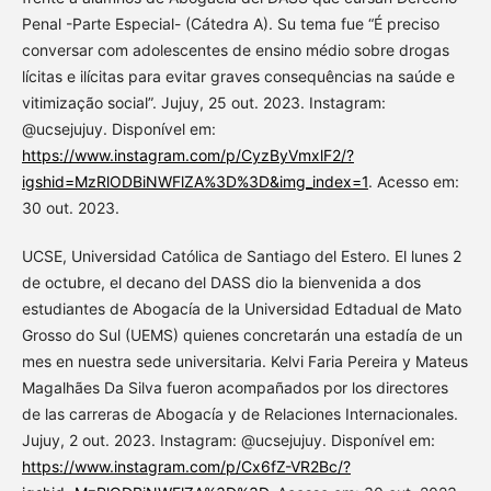
Penal -Parte Especial- (Cátedra A). Su tema fue “É preciso
conversar com adolescentes de ensino médio sobre drogas
lícitas e ilícitas para evitar graves consequências na saúde e
vitimização social”. Jujuy, 25 out. 2023. Instagram:
@ucsejujuy. Disponível em:
https://www.instagram.com/p/CyzByVmxlF2/?
igshid=MzRlODBiNWFlZA%3D%3D&img_index=1
. Acesso em:
30 out. 2023.
UCSE, Universidad Católica de Santiago del Estero. El lunes 2
de octubre, el decano del DASS dio la bienvenida a dos
estudiantes de Abogacía de la Universidad Edtadual de Mato
Grosso do Sul (UEMS) quienes concretarán una estadía de un
mes en nuestra sede universitaria. Kelvi Faria Pereira y Mateus
Magalhães Da Silva fueron acompañados por los directores
de las carreras de Abogacía y de Relaciones Internacionales.
Jujuy, 2 out. 2023. Instagram: @ucsejujuy. Disponível em:
https://www.instagram.com/p/Cx6fZ-VR2Bc/?