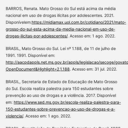
BARROS, Renata. Mato Grosso do Sul está acima da média
nacional em uso de drogas ilícitas por adolescentes. 2021.
Disponívelem:
https://midiamax.uol.com.br/cotidiano/2021/mato-
grosso-do-sul-esta-acima-da-media-nacional-em-uso-de-
drogas-ilicitas-por-adolescentes/
. Acesso em: 1 ago. 2022.
BRASIL, Mato Grosso do Sul. Lei nº 1.188, de 11 de julho de
1991. 1991. Disponível em:
http://aacpdappls.net.ms.gov.br/appls/legislacao/secoge
OpenDocument&Highlight=2,1.188
. Acesso em: 31 jul. 2022.
BRASIL, Secretaria de Estado de Educação de Mato Grosso
do Sul. Escola realiza palestra para 150 estudantes sobre
prevenção ao uso de drogas e a violência. 2017. Disponível
em:
https://www.sed.ms.gov.br/escola-realiza-palestra-para-
150-estudantes-sobre-prevencao-ao-uso-de-drogas-e-a-
violencia/
. Acesso em: 1 ago. 2022.