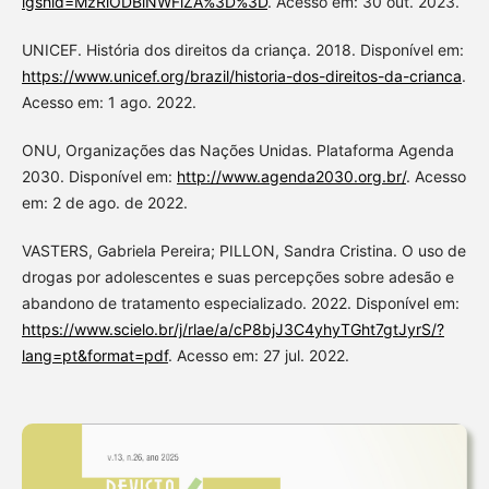
igshid=MzRlODBiNWFlZA%3D%3D
. Acesso em: 30 out. 2023.
UNICEF. História dos direitos da criança. 2018. Disponível em:
https://www.unicef.org/brazil/historia-dos-direitos-da-crianca
.
Acesso em: 1 ago. 2022.
ONU, Organizações das Nações Unidas. Plataforma Agenda
2030. Disponível em:
http://www.agenda2030.org.br/
. Acesso
em: 2 de ago. de 2022.
VASTERS, Gabriela Pereira; PILLON, Sandra Cristina. O uso de
drogas por adolescentes e suas percepções sobre adesão e
abandono de tratamento especializado. 2022. Disponível em:
https://www.scielo.br/j/rlae/a/cP8bjJ3C4yhyTGht7gtJyrS/?
lang=pt&format=pdf
. Acesso em: 27 jul. 2022.