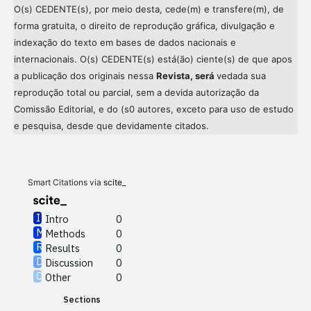
O(s) CEDENTE(s), por meio desta, cede(m) e transfere(m), de
forma gratuita, o direito de reprodução gráfica, divulgação e
indexação do texto em bases de dados nacionais e
internacionais. O(s) CEDENTE(s) está(ão) ciente(s) de que apos
a publicação dos originais nessa
Revista, será
vedada sua
reprodução total ou parcial, sem a devida autorização da
Comissão Editorial, e do (s0 autores, exceto para uso de estudo
Intro
0
e pesquisa, desde que devidamente citados.
Methods
0
Results
0
Discussion
0
Other
0
Smart Citations via
scite_
Intro
0
Methods
0
See how this article has been
Results
0
cited at
scite.ai
Discussion
0
Other
0
Scite shows how a scientific
Sections
paper has been cited by