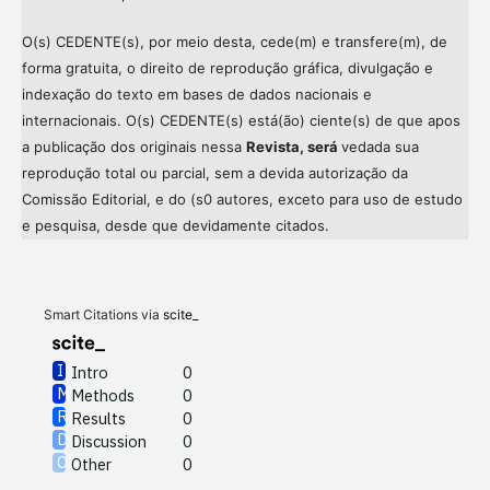
O(s) CEDENTE(s), por meio desta, cede(m) e transfere(m), de
forma gratuita, o direito de reprodução gráfica, divulgação e
indexação do texto em bases de dados nacionais e
internacionais. O(s) CEDENTE(s) está(ão) ciente(s) de que apos
a publicação dos originais nessa
Revista, será
vedada sua
reprodução total ou parcial, sem a devida autorização da
Comissão Editorial, e do (s0 autores, exceto para uso de estudo
Intro
0
e pesquisa, desde que devidamente citados.
Methods
0
Results
0
Discussion
0
Other
0
Smart Citations via
scite_
Intro
0
Methods
0
See how this article has been
Results
0
cited at
scite.ai
Discussion
0
Other
0
Scite shows how a scientific