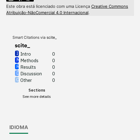
Este obra está licenciado com uma Licença
Creative Commons
Intro
0
Atribuição-NãoComercial 4.0 Internacional
.
Methods
0
Results
0
Discussion
0
Other
0
Smart Citations via
scite_
Intro
0
Methods
0
See how this article has been
Results
0
cited at
scite.ai
Discussion
0
Other
0
Scite shows how a scientific
Sections
paper has been cited by
See more details
providing the context of the
citation, a classification
describing whether it
supports, mentions, or
IDIOMA
contrasts the cited claim, and
a label indicating in which