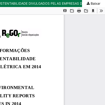
Baixar
CONTABILIDADE AMBIENTAL: UMA ANÁLISE DAS INFORMAÇÕES AMBIENTAIS EVIDENCIADAS ATRAVÉS DOS RELATÓRIOS DE SUSTENTABILIDADE DIVULGADOS PELAS EMPRESAS DO SETOR DE ENERGIA ELÉTRICA EM 2014