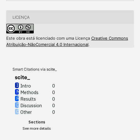
LICENÇA
Este obra está licenciado com uma Licença
Creative Commons
Intro
0
Atribuição-NãoComercial 4.0 Internacional
.
Methods
0
Results
0
Discussion
0
Other
0
Smart Citations via
scite_
Intro
0
Methods
0
See how this article has been
Results
0
cited at
scite.ai
Discussion
0
Other
0
Scite shows how a scientific
Sections
paper has been cited by
See more details
providing the context of the
citation, a classification