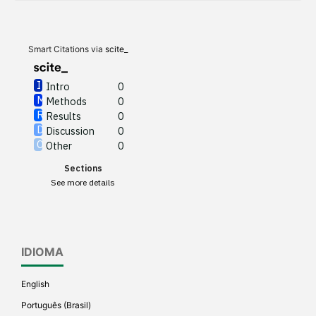
Methods
0
Results
0
Discussion
0
Other
0
Smart Citations via
scite_
Intro
0
Methods
0
See how this article has been
Results
0
cited at
scite.ai
Discussion
0
Other
0
Scite shows how a scientific
Sections
paper has been cited by
See more details
providing the context of the
citation, a classification
describing whether it
supports, mentions, or
IDIOMA
contrasts the cited claim, and
a label indicating in which
English
section the citation was
Português (Brasil)
made.