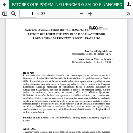
FATORES QUE PODEM INFLUENCIAR O SALDO FINANCEIRO DO REGIME GERAL DE PREVIDENCIA SOCIAL BRASILEIRO