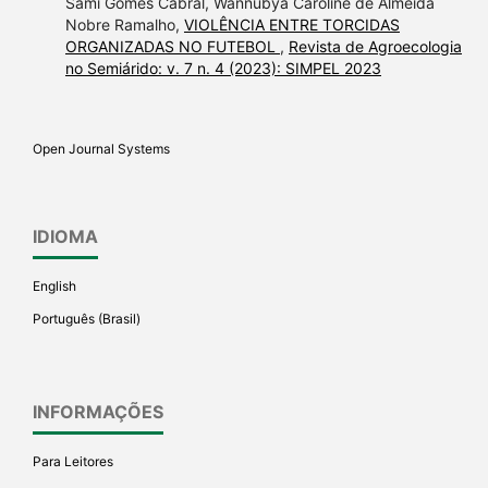
Sami Gomes Cabral, Wannubya Caroline de Almeida
made.
Nobre Ramalho,
VIOLÊNCIA ENTRE TORCIDAS
ORGANIZADAS NO FUTEBOL
,
Revista de Agroecologia
no Semiárido: v. 7 n. 4 (2023): SIMPEL 2023
Open Journal Systems
IDIOMA
English
Português (Brasil)
INFORMAÇÕES
Para Leitores