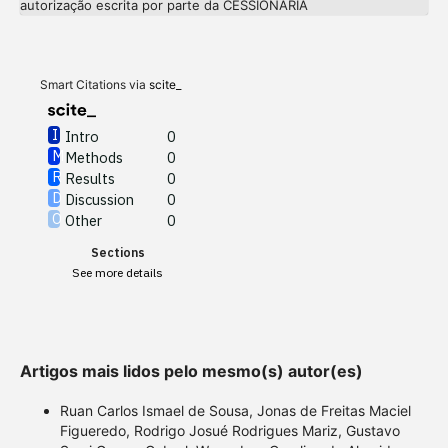
autorização escrita por parte da CESSIONÁRIA
Methods
0
Results
0
Discussion
0
Other
0
Smart Citations via
scite_
Intro
0
Methods
0
See how this article has been
Results
0
cited at
scite.ai
Discussion
0
Other
0
Scite shows how a scientific
Sections
paper has been cited by
See more details
providing the context of the
citation, a classification
describing whether it
supports, mentions, or
Artigos mais lidos pelo mesmo(s) autor(es)
contrasts the cited claim, and
a label indicating in which
Ruan Carlos Ismael de Sousa, Jonas de Freitas Maciel
section the citation was
Figueredo, Rodrigo Josué Rodrigues Mariz, Gustavo