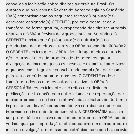
consolida a legislação sobre direitos autorais no Brasil. Os
Autores que publicam na
Revista
de Agroecologia no Semiárido
(RAS) concordam com os seguintes termos:O(s) autor(es)
doravante designado(s) CEDENTE, por meio desta, cede e
transfere, de forma gratuita, a propriedade dos direitos autorais
relativos à OBRA à
Revista
de Agroecologia no Semiárido. O
CEDENTE declara que é (são) autor(es) e titular(es) da
propriedade dos direitos autorais da OBRA submetida. #0D#0A2.
O CEDENTE declara que a OBRA não infringe direitos autorais
e/ou outros direitos de propriedade de terceiros, que a
divulgação de imagens (caso as mesmas existam) foi autorizada
e que assume integral responsabilidade moral e/ou patrimonial,
pelo seu conteúdo, perante terceiros. O CEDENTE cede e
transfere todos os direitos autorais relativos à OBRA à
CESSIONÁRIA, especialmente os direitos de edição, de
publicação, de tradução para outro idioma e de reprodução por
qualquer processo ou técnica através da assinatura deste termo
impresso que deverá ser submetido via correios ao endereço
informado no início deste documento. A CESSIONÁRIA passa a
ser proprietária exclusiva dos direitos referentes à OBRA, sendo
vedada qualquer reprodução, total ou parcial, em qualquer outro
meio de divulgação, impresso ou eletrônico, sem que haja prévia
Intro
0