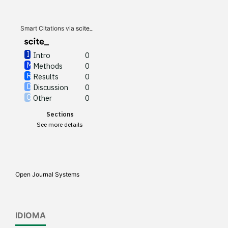
Results
0
Discussion
0
Other
0
Smart Citations via
scite_
Intro
0
Methods
0
See how this article has been
Results
0
cited at
scite.ai
Discussion
0
Other
0
Scite shows how a scientific
Sections
paper has been cited by
See more details
providing the context of the
citation, a classification
describing whether it
supports, mentions, or
Open Journal Systems
contrasts the cited claim, and
a label indicating in which
section the citation was
IDIOMA
made.