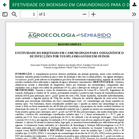
EFETIVIDADE DO BIOENSAIO EM CAMUNDONGOS PARA O DIAGNÓSTICO DE INFECÇÕES POR TOXOPLASMA GONDII EM OVINOS