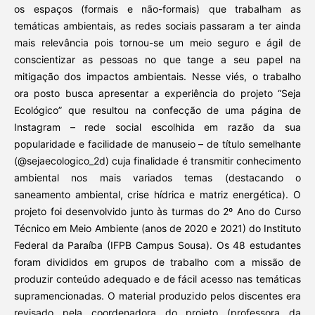
os espaços (formais e não-formais) que trabalham as
temáticas ambientais, as redes sociais passaram a ter ainda
mais relevância pois tornou-se um meio seguro e ágil de
conscientizar as pessoas no que tange a seu papel na
mitigação dos impactos ambientais. Nesse viés, o trabalho
ora posto busca apresentar a experiência do projeto “Seja
Ecológico” que resultou na confecção de uma página de
Instagram – rede social escolhida em razão da sua
popularidade e facilidade de manuseio – de título semelhante
(@sejaecologico_2d) cuja finalidade é transmitir conhecimento
ambiental nos mais variados temas (destacando o
saneamento ambiental, crise hídrica e matriz energética). O
projeto foi desenvolvido junto às turmas do 2º Ano do Curso
Técnico em Meio Ambiente (anos de 2020 e 2021) do Instituto
Federal da Paraíba (IFPB Campus Sousa). Os 48 estudantes
foram divididos em grupos de trabalho com a missão de
produzir conteúdo adequado e de fácil acesso nas temáticas
supramencionadas. O material produzido pelos discentes era
revisado pela coordenadora do projeto (professora da