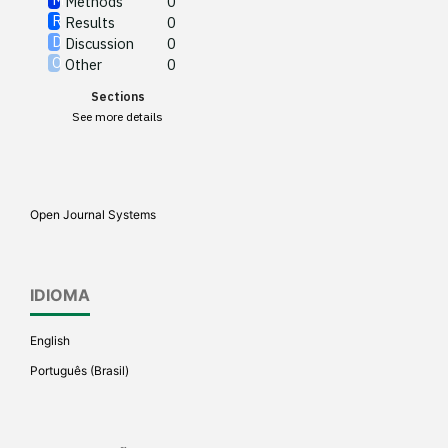
Methods
0
See how this article has been
Results
0
cited at
scite.ai
Discussion
0
Other
0
Scite shows how a scientific
Sections
paper has been cited by
See more details
providing the context of the
citation, a classification
describing whether it
supports, mentions, or
Open Journal Systems
contrasts the cited claim, and
a label indicating in which
section the citation was
IDIOMA
made.
English
Português (Brasil)