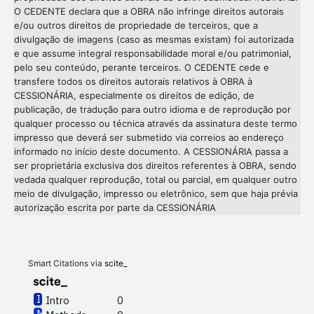
O CEDENTE declara que a OBRA não infringe direitos autorais
e/ou outros direitos de propriedade de terceiros, que a
divulgação de imagens (caso as mesmas existam) foi autorizada
e que assume integral responsabilidade moral e/ou patrimonial,
pelo seu conteúdo, perante terceiros. O CEDENTE cede e
transfere todos os direitos autorais relativos à OBRA à
CESSIONÁRIA, especialmente os direitos de edição, de
publicação, de tradução para outro idioma e de reprodução por
qualquer processo ou técnica através da assinatura deste termo
impresso que deverá ser submetido via correios ao endereço
informado no início deste documento. A CESSIONÁRIA passa a
ser proprietária exclusiva dos direitos referentes à OBRA, sendo
vedada qualquer reprodução, total ou parcial, em qualquer outro
meio de divulgação, impresso ou eletrônico, sem que haja prévia
Intro
0
autorização escrita por parte da CESSIONÁRIA
Methods
0
Results
0
Discussion
0
Other
0
Smart Citations via
scite_
Intro
0