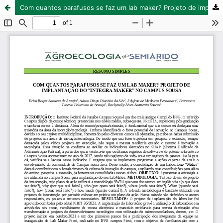
Com quantos parafusos se faz um lab maker? Projeto de implantação do “INTEGRA maker” no campus Sousa