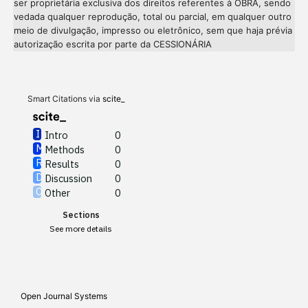
ser proprietária exclusiva dos direitos referentes à OBRA, sendo
vedada qualquer reprodução, total ou parcial, em qualquer outro
meio de divulgação, impresso ou eletrônico, sem que haja prévia
Intro
0
autorização escrita por parte da CESSIONÁRIA
Methods
0
Results
0
Discussion
0
Other
0
Smart Citations via
scite_
Intro
0
Methods
0
See how this article has been
Results
0
cited at
scite.ai
Discussion
0
Other
0
Scite shows how a scientific
Sections
paper has been cited by
See more details
providing the context of the
citation, a classification
describing whether it
supports, mentions, or
Open Journal Systems
contrasts the cited claim, and