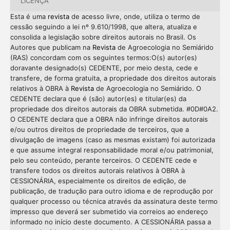
LICENÇA
Esta é uma
revista
de acesso livre, onde, utiliza o termo de
cessão seguindo a lei nº 9.610/1998, que altera, atualiza e
consolida a legislação sobre direitos autorais no Brasil. Os
Autores que publicam na
Revista
de Agroecologia no Semiárido
(RAS) concordam com os seguintes termos:O(s) autor(es)
doravante designado(s) CEDENTE, por meio desta, cede e
transfere, de forma gratuita, a propriedade dos direitos autorais
relativos à OBRA à
Revista
de Agroecologia no Semiárido. O
CEDENTE declara que é (são) autor(es) e titular(es) da
propriedade dos direitos autorais da OBRA submetida. #0D#0A2.
O CEDENTE declara que a OBRA não infringe direitos autorais
e/ou outros direitos de propriedade de terceiros, que a
divulgação de imagens (caso as mesmas existam) foi autorizada
e que assume integral responsabilidade moral e/ou patrimonial,
pelo seu conteúdo, perante terceiros. O CEDENTE cede e
transfere todos os direitos autorais relativos à OBRA à
CESSIONÁRIA, especialmente os direitos de edição, de
publicação, de tradução para outro idioma e de reprodução por
qualquer processo ou técnica através da assinatura deste termo
impresso que deverá ser submetido via correios ao endereço
informado no início deste documento. A CESSIONÁRIA passa a