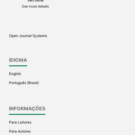
Sections
paper has been cited by
See more details
providing the context of the
citation, a classification
describing whether it
supports, mentions, or
Open Journal Systems
contrasts the cited claim, and
a label indicating in which
section the citation was
IDIOMA
made.
English
Português (Brasil)
INFORMAÇÕES
Para Leitores
Para Autores