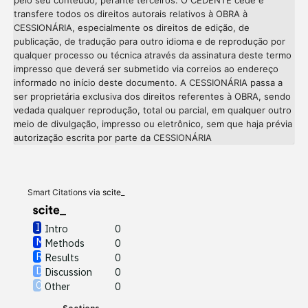
pelo seu conteúdo, perante terceiros. O CEDENTE cede e
transfere todos os direitos autorais relativos à OBRA à
CESSIONÁRIA, especialmente os direitos de edição, de
publicação, de tradução para outro idioma e de reprodução por
qualquer processo ou técnica através da assinatura deste termo
impresso que deverá ser submetido via correios ao endereço
informado no início deste documento. A CESSIONÁRIA passa a
ser proprietária exclusiva dos direitos referentes à OBRA, sendo
vedada qualquer reprodução, total ou parcial, em qualquer outro
meio de divulgação, impresso ou eletrônico, sem que haja prévia
Intro
0
autorização escrita por parte da CESSIONÁRIA
Methods
0
Results
0
Discussion
0
Other
0
Smart Citations via
scite_
Intro
0
Methods
0
See how this article has been
Results
0
cited at
scite.ai
Discussion
0
Other
0
Scite shows how a scientific