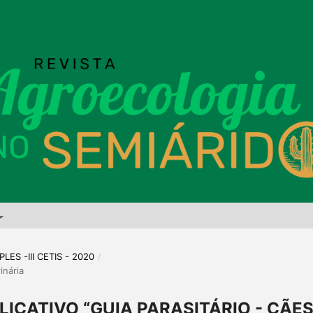
LES -III CETIS - 2020
/
inária
ICATIVO “GUIA PARASITÁRIO - CÃES