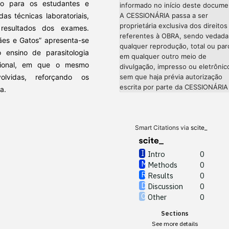
o para os estudantes e
informado no início deste docume
as técnicas laboratoriais,
A CESSIONÁRIA passa a ser
proprietária exclusiva dos direitos
resultados dos exames.
referentes à OBRA, sendo vedada
ães e Gatos” a
presenta-se
qualquer reprodução, total ou parc
 ensino de parasitologia
em qualquer outro meio de
cional, em que o mesmo
divulgação, impresso ou eletrônic
olvidas, reforçando os
sem que haja prévia autorização
escrita por parte da CESSIONÁRIA
ia.
Smart Citations via
scite_
Intro
0
Methods
0
Results
0
Discussion
0
Other
0
Sections
See more details