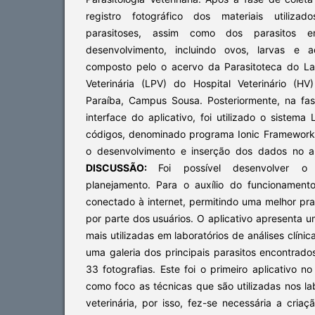
registro fotográfico dos materiais utiliza
parasitoses, assim como dos parasitos e
desenvolvimento, incluindo ovos, larvas e ad
composto pelo o acervo da Parasitoteca do Lab
Veterinária (LPV) do Hospital Veterinário (HV
Paraíba, Campus Sousa. Posteriormente, na fa
interface do aplicativo, foi utilizado o sistema 
códigos, denominado programa Ionic Framework, 
o desenvolvimento e inserção dos dados no ap
DISCUSSÃO:
Foi possível desenvolver o
planejamento. Para o auxílio do funcionament
conectado à internet, permitindo uma melhor pr
por parte dos usuários. O aplicativo apresenta u
mais utilizadas em laboratórios de análises clíni
uma galeria dos principais parasitos encontrad
33 fotografias. Este foi o primeiro aplicativo n
como foco as técnicas que são utilizadas nos lab
veterinária, por isso, fez-se necessária a cria