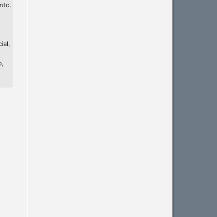
nto.
ial,
o,
Intro
0
Methods
0
Results
0
Discussion
0
Other
0
See how this article has been
cited at
scite.ai
Scite shows how a scientific
paper has been cited by