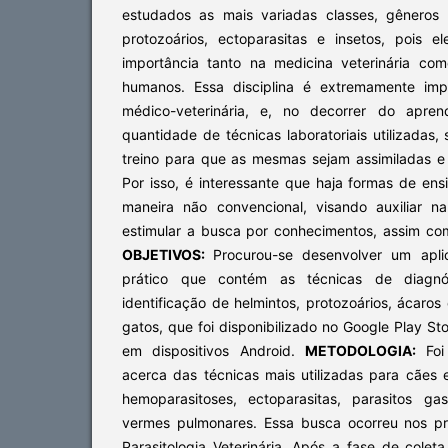
estudados as mais variadas classes, gêneros 
protozoários, ectoparasitas e insetos, pois
importância tanto na medicina veterinária c
humanos. Essa disciplina é extremamente imp
médico-veterinária, e, no decorrer do apre
quantidade de técnicas laboratoriais utilizadas
treino para que as mesmas sejam assimiladas e 
Por isso, é interessante que haja formas de e
maneira não convencional, visando auxiliar n
estimular a busca por conhecimentos, assim com
OBJETIVOS:
Procurou-se desenvolver
um aplic
prático que contém as técnicas de diagnóst
identificação de helmintos, protozoários, ácaros
gatos, que foi disponibilizado no Google Play St
em dispositivos Android.
METODOLOGIA:
Fo
acerca das técnicas mais utilizadas para cães 
hemoparasitoses, ectoparasitas, parasitos gas
vermes pulmonares. Essa busca ocorreu nos pri
Parasitologia Veterinária. Após a fase de coleta