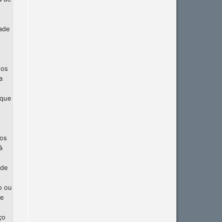
dade
tos
a
 que
 os
à
 de
o ou
te
ço