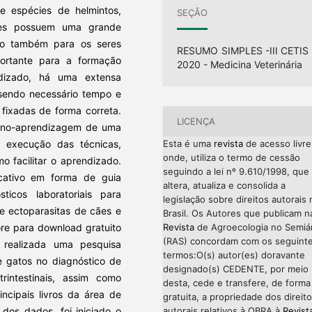
e espécies de helmintos,
SEÇÃO
 eles possuem uma grande
omo também para os seres
RESUMO SIMPLES -III CETIS 
ortante para a formação
2020 - Medicina Veterinária
ndizado, há uma extensa
, sendo necessário tempo e
fixadas de forma correta.
LICENÇA
nsino-aprendizagem de uma
a execução das técnicas,
Esta é uma
revista
de acesso livre
onde, utiliza o termo de cessão
o facilitar o aprendizado.
seguindo a lei nº 9.610/1998, que
ativo
em forma de guia
altera, atualiza e consolida a
icos laboratoriais para
legislação sobre direitos autorais 
 e ectoparasitas de cães e
Brasil. Os Autores que publicam n
ore para download gratuito
Revista
de Agroecologia no Semiá
(RAS) concordam com os seguint
i realizada uma pesquisa
termos:O(s) autor(es) doravante
e gatos no diagnóstico de
designado(s) CEDENTE, por meio
trintestinais, assim como
desta, cede e transfere, de forma
ncipais livros da área de
gratuita, a propriedade dos direit
 dos dados, foi iniciado o
autorais relativos à OBRA à
Revist