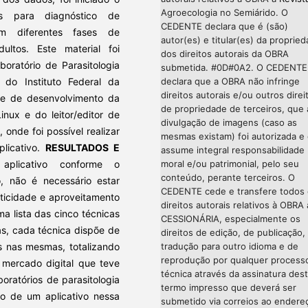
Agroecologia no Semiárido. O
dos para diagnóstico de
CEDENTE declara que é (são)
m diferentes fases de
autor(es) e titular(es) da proprie
ultos. Este material foi
dos direitos autorais da OBRA
oratório de Parasitologia
submetida. #0D#0A2. O CEDENTE
) do Instituto Federal da
declara que a OBRA não infringe
direitos autorais e/ou outros direi
se de desenvolvimento da
de propriedade de terceiros, que 
Linux e do leitor/editor de
divulgação de imagens (caso as
onde foi possível realizar
mesmas existam) foi autorizada e
licativo.
RESULTADOS E
assume integral responsabilidade
 aplicativo conforme o
moral e/ou patrimonial, pelo seu
conteúdo, perante terceiros. O
o, não é necessário estar
CEDENTE cede e transfere todos
aticidade e aproveitamento
direitos autorais relativos à OBRA 
ma lista das cinco técnicas
CESSIONÁRIA, especialmente os
cas, cada técnica dispõe de
direitos de edição, de publicação,
os nas mesmas, totalizando
tradução para outro idioma e de
reprodução por qualquer process
o mercado digital que teve
técnica através da assinatura des
oratórios de parasitologia
termo impresso que deverá ser
ção de um aplicativo nessa
submetido via correios ao endere