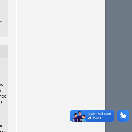
-
,
no
a
rido
es
os
a
de