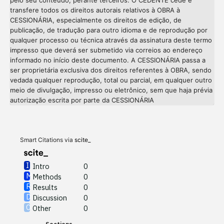
pelo seu conteúdo, perante terceiros. O CEDENTE cede e
transfere todos os direitos autorais relativos à OBRA à
CESSIONÁRIA, especialmente os direitos de edição, de
publicação, de tradução para outro idioma e de reprodução por
qualquer processo ou técnica através da assinatura deste termo
impresso que deverá ser submetido via correios ao endereço
informado no início deste documento. A CESSIONÁRIA passa a
ser proprietária exclusiva dos direitos referentes à OBRA, sendo
vedada qualquer reprodução, total ou parcial, em qualquer outro
meio de divulgação, impresso ou eletrônico, sem que haja prévia
Intro
0
autorização escrita por parte da CESSIONÁRIA
Methods
0
Results
0
Discussion
0
Other
0
Smart Citations via
scite_
Intro
0
Methods
0
See how this article has been
Results
0
cited at
scite.ai
Discussion
0
Other
0
Scite shows how a scientific