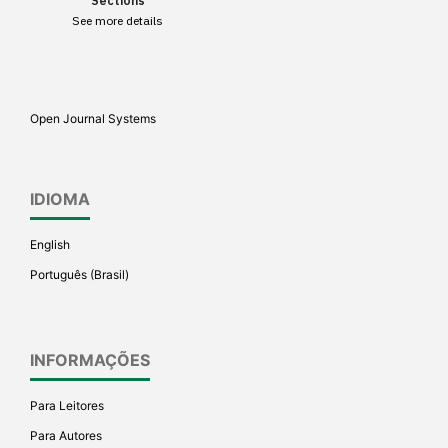
Sections
paper has been cited by
See more details
providing the context of the
citation, a classification
describing whether it
supports, mentions, or
Open Journal Systems
contrasts the cited claim, and
a label indicating in which
section the citation was
IDIOMA
made.
English
Português (Brasil)
INFORMAÇÕES
Para Leitores
Para Autores