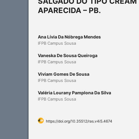
SALGADO DO TIPO CREAM
APARECIDA – PB.
Ana Lívia Da Nóbrega Mendes
IFPB Campus Sousa
Vaneska De Sousa Queiroga
IFPB Campus Sousa
Viviam Gomes De Sousa
IFPB Campus Sousa
Valéria Lourany Pamplona Da Silva
IFPB Campus Sousa
https://doi.org/10.35512/ras.v4i5.4674