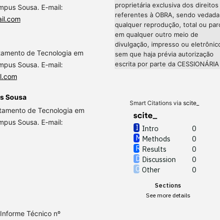
proprietária exclusiva dos direitos
ampus Sousa. E-mail:
referentes à OBRA, sendo vedada
il.com
qualquer reprodução, total ou parc
em qualquer outro meio de
divulgação, impresso ou eletrônic
tamento de Tecnologia em
sem que haja prévia autorização
escrita por parte da CESSIONÁRIA
ampus Sousa. E-mail:
l.com
s Sousa
Smart Citations via
scite_
tamento de Tecnologia em
ampus Sousa. E-mail:
Intro
0
Methods
0
Results
0
Discussion
0
Other
0
Sections
See more details
 Informe Técnico nº