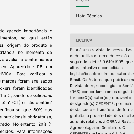
Nota Técnica
de grande importância e
imentos, no qual estão
LICENÇA
lotes, origem do produto e
Esta é uma
revista
de acesso livre
ortância no momento da
onde, utiliza o termo de cessão
vo avaliar a conformidade
seguindo a lei nº 9.610/1998, que
s em Aparecida - PB, em
altera, atualiza e consolida a
VISA. Para verificar a
legislação sobre direitos autorais 
Brasil. Os Autores que publicam n
s marcas foram analisados
Revista
de Agroecologia no Semiá
kers foram identificadas
(RAS) concordam com os seguint
1 a 5, sendo classificadas
termos:O(s) autor(es) doravante
ntêm” (CT) e “não contêm”
designado(s) CEDENTE, por meio
verificou-se que 80% das
desta, cede e transfere, de forma
gratuita, a propriedade dos direit
nutricionais obrigatórias,
autorais relativos à OBRA à
Revist
trado. No entanto, 20% (1
Agroecologia no Semiárido. O
lecidos. Para informações
CEDENTE declara que é (são)