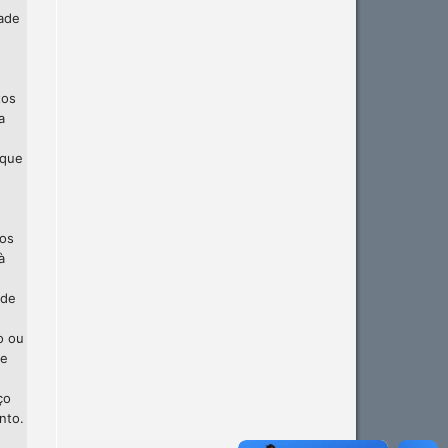
dade
tos
a
 que
 os
à
 de
o ou
te
ço
nto.