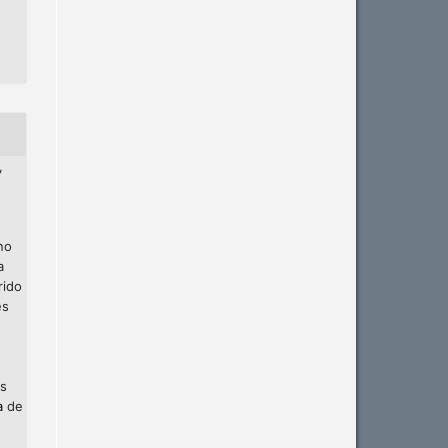
,
no
a
rido
es
os
a
de