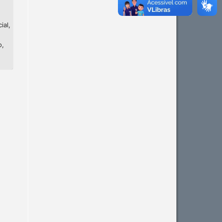
ial,
o,
Intro
0
Methods
0
Results
0
Discussion
0
Other
0
See how this article has been
cited at
scite.ai
Scite shows how a scientific
paper has been cited by
providing the context of the
citation, a classification