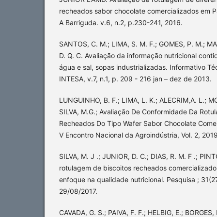
recheados sabor chocolate comercializados em Pa
A Barriguda. v.6, n.2, p.230-241, 2016.
SANTOS, C. M.; LIMA, S. M. F.; GOMES, P. M.; M
D. Q. C. Avaliação da informação nutricional conti
água e sal, sopas industrializadas. Informativo T
INTESA, v.7, n.1, p. 209 - 216 jan – dez de 2013.
LUNGUINHO, B. F.; LIMA, L. K.; ALECRIM,A. L.; MO
SILVA, M.G.; Avaliação De Conformidade Da Rotu
Recheados Do Tipo Wafer Sabor Chocolate Comer
V Encontro Nacional da Agroindústria, Vol. 2, 2019
SILVA, M. J .; JUNIOR, D. C.; DIAS, R. M. F .; PINT
rotulagem de biscoitos recheados comercializado
enfoque na qualidade nutricional. Pesquisa ; 31(
29/08/2017.
CAVADA, G. S.; PAIVA, F. F.; HELBIG, E.; BORGES, L