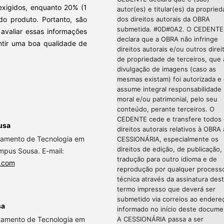
exigidos, enquanto 20% (1
autor(es) e titular(es) da proprie
do produto. Portanto, são
dos direitos autorais da OBRA
submetida. #0D#0A2. O CEDENTE
 avaliar essas informações
declara que a OBRA não infringe
ntir uma boa qualidade de
direitos autorais e/ou outros direi
de propriedade de terceiros, que 
divulgação de imagens (caso as
mesmas existam) foi autorizada e
assume integral responsabilidade
moral e/ou patrimonial, pelo seu
conteúdo, perante terceiros. O
CEDENTE cede e transfere todos
usa
direitos autorais relativos à OBRA 
tamento de Tecnologia em
CESSIONÁRIA, especialmente os
direitos de edição, de publicação,
ampus Sousa. E-mail:
tradução para outro idioma e de
.com
reprodução por qualquer process
técnica através da assinatura des
termo impresso que deverá ser
submetido via correios ao endere
sa
informado no início deste docume
tamento de Tecnologia em
A CESSIONÁRIA passa a ser