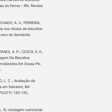
u do Ferros – RN. Revista
ACHADO, A. V.; FERREIRA,
da nos rótulos de biscoitos
écnico do Semiárido
RAES, A. P.; COSTA, E. E.;
lagem De Biscoitos
cializados Em Sousa-Pb.
.
O, L. C .; Avaliação da
s em Salvador, BA:
270/271): 130-135,
. R; rotulagem nutricional: