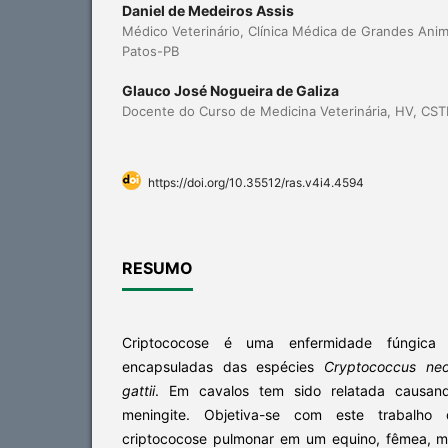
Daniel de Medeiros Assis
Médico Veterinário, Clínica Médica de Grandes Ani
Patos-PB
Glauco José Nogueira de Galiza
Docente do Curso de Medicina Veterinária, HV, CS
https://doi.org/10.35512/ras.v4i4.4594
RESUMO
Criptococose é uma enfermidade fúngica 
encapsuladas das espécies
Cryptococcus
ne
gattii
. Em cavalos tem sido relatada causand
meningite. Objetiva-se com este trabalh
criptococose pulmonar em um equino, fêmea, m