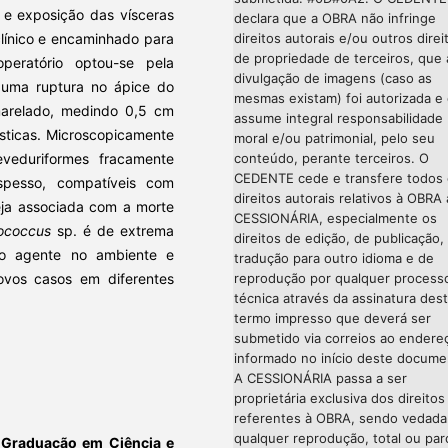
 e exposição das vísceras
declara que a OBRA não infringe
direitos autorais e/ou outros direi
línico e encaminhado para
de propriedade de terceiros, que 
operatório optou-se pela
divulgação de imagens (caso as
a uma ruptura no ápice do
mesmas existam) foi autorizada e
marelado, medindo 0,5 cm
assume integral responsabilidade
ísticas. Microscopicamente
moral e/ou patrimonial, pelo seu
conteúdo, perante terceiros. O
eveduriformes fracamente
CEDENTE cede e transfere todos
spesso, compatíveis com
direitos autorais relativos à OBRA 
ja associada com a morte
CESSIONÁRIA, especialmente os
ococcus
sp. é de extrema
direitos de edição, de publicação,
 do agente no ambiente e
tradução para outro idioma e de
reprodução por qualquer process
ovos casos em diferentes
técnica através da assinatura des
termo impresso que deverá ser
submetido via correios ao endere
informado no início deste docume
A CESSIONÁRIA passa a ser
proprietária exclusiva dos direitos
referentes à OBRA, sendo vedada
qualquer reprodução, total ou parc
Graduação em Ciência e