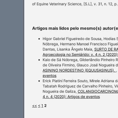
of Equine Veterinary Science, [S.L], v. 31, n. 12, 
Artigos mais lidos pelo mesmo(s) autor(
Higor Gabriel Figueiredo de Sousa, Hodias S
Nóbrega, Hermano Manoel Francisco Figueire
Dantas, Lisanka Ângelo Maia,
SURTO DE RA
Agroecologia no Semiárido: v. 4 n. 2 (2020)
Kaio de Sá Nóbrega, Gilderlândio Pinheiro 
de Oliveira Firmino, Glauco José Nogueira 
ASININO NORDESTINO (EQUUSASINUS).
,
eventos
Erick Platiní Ferreira Souto, Mirele Adriana
Tabatah Rodriguez de Carvalho Pinheiro, Vi
Nogueira de Galiza,
COLANGIOCARCINOMA
4 n. 4 (2020): Artigos de eventos
<<
<
1
2