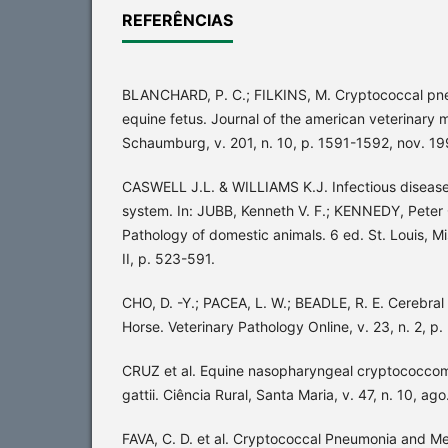
REFERÊNCIAS
BLANCHARD, P. C.; FILKINS, M. Cryptococcal pne
equine fetus. Journal of the american veterinary m
Schaumburg, v. 201, n. 10, p. 1591-1592, nov. 19
CASWELL J.L. & WILLIAMS K.J. Infectious diseases
system. In: JUBB, Kenneth V. F.; KENNEDY, Peter 
Pathology of domestic animals. 6 ed. St. Louis, Mis
II, p. 523-591.
CHO, D. -Y.; PACEA, L. W.; BEADLE, R. E. Cerebral
Horse. Veterinary Pathology Online, v. 23, n. 2, p
CRUZ et al. Equine nasopharyngeal cryptococco
gattii. Ciência Rural, Santa Maria, v. 47, n. 10, ago
FAVA, C. D. et al. Cryptococcal Pneumonia and Men