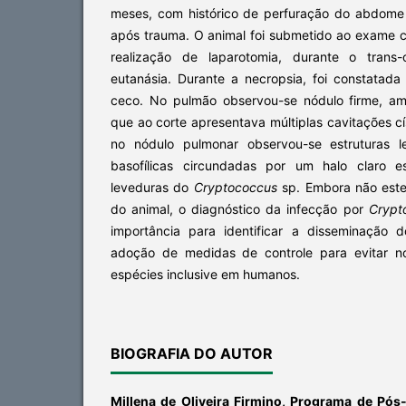
meses, com histórico de perfuração do abdome
após trauma. O animal foi submetido ao exame c
realização de laparotomia, durante o trans-
eutanásia. Durante a necropsia, foi constatad
ceco. No pulmão observou-se nódulo firme, a
que ao corte apresentava múltiplas cavitações c
no nódulo pulmonar observou-se estruturas l
basofílicas circundadas por um halo claro e
leveduras do
Cryptococcus
sp. Embora não este
do animal, o diagnóstico da infecção por
Crypt
importância para identificar a disseminação
adoção de medidas de controle para evitar n
espécies inclusive em humanos.
BIOGRAFIA DO AUTOR
Millena de Oliveira Firmino,
Programa de Pós-