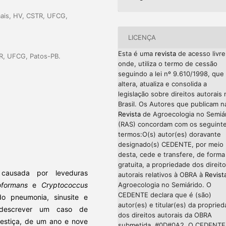
mais, HV, CSTR, UFCG,
LICENÇA
Esta é uma
revista
de acesso livre
TR, UFCG, Patos-PB.
onde, utiliza o termo de cessão
seguindo a lei nº 9.610/1998, que
altera, atualiza e consolida a
legislação sobre direitos autorais 
Brasil. Os Autores que publicam n
Revista
de Agroecologia no Semiá
(RAS) concordam com os seguint
termos:O(s) autor(es) doravante
designado(s) CEDENTE, por meio
desta, cede e transfere, de forma
gratuita, a propriedade dos direit
causada por leveduras
autorais relativos à OBRA à
Revist
Agroecologia no Semiárido. O
oformans
e
Cryptococcus
CEDENTE declara que é (são)
o pneumonia, sinusite e
autor(es) e titular(es) da proprie
o descrever um caso de
dos direitos autorais da OBRA
estiça, de um ano e nove
submetida. #0D#0A2. O CEDENTE