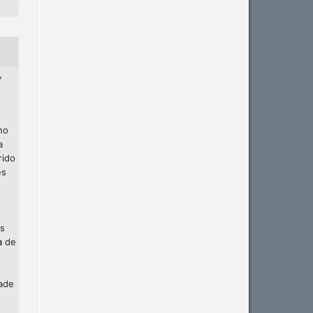
,
no
a
rido
es
os
a
de
dade