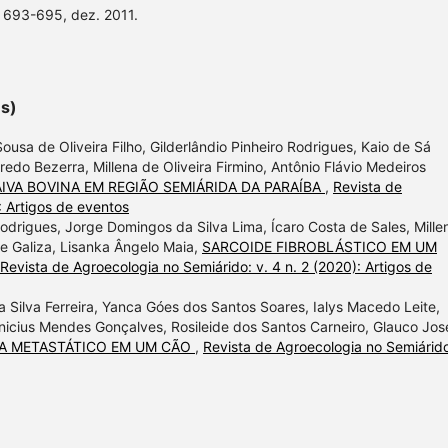
p. 693-695, dez. 2011.
es)
ousa de Oliveira Filho, Gilderlândio Pinheiro Rodrigues, Kaio de Sá
do Bezerra, Millena de Oliveira Firmino, Antônio Flávio Medeiros
IVA BOVINA EM REGIÃO SEMIÁRIDA DA PARAÍBA
,
Revista de
: Artigos de eventos
Rodrigues, Jorge Domingos da Silva Lima, Ícaro Costa de Sales, Mille
de Galiza, Lisanka Ângelo Maia,
SARCOIDE FIBROBLÁSTICO EM UM
Revista de Agroecologia no Semiárido: v. 4 n. 2 (2020): Artigos de
 da Silva Ferreira, Yanca Góes dos Santos Soares, Ialys Macedo Leite,
nicius Mendes Gonçalves, Rosileide dos Santos Carneiro, Glauco Jos
 METASTÁTICO EM UM CÃO
,
Revista de Agroecologia no Semiárido