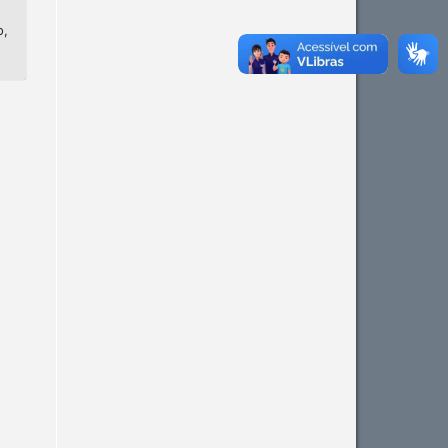
o,
Intro
0
Methods
0
Results
0
Discussion
0
Other
0
See how this article has been
cited at
scite.ai
Scite shows how a scientific
paper has been cited by
providing the context of the
citation, a classification
describing whether it
supports, mentions, or
contrasts the cited claim, and