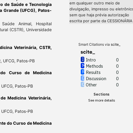
em qualquer outro meio de
tro de Saúde e Tecnologia
divulgação, impresso ou eletrônic
na Grande (UFCG), Patos-
sem que haja prévia autorização
escrita por parte da CESSIONÁRIA
Saúde Animal, Hospital
Rural (CSTR), Universidade
Smart Citations via
scite_
icina Veterinária, CSTR,
Intro
0
R, UFCG, Patos-PB
Methods
0
Results
0
 do Curso de Medicina
Discussion
0
Other
0
R, UFCG, Patos-PB
Sections
de Medicina Veterinária,
See more details
R, UFCG, Patos-PB
nte do Curso de Medicina