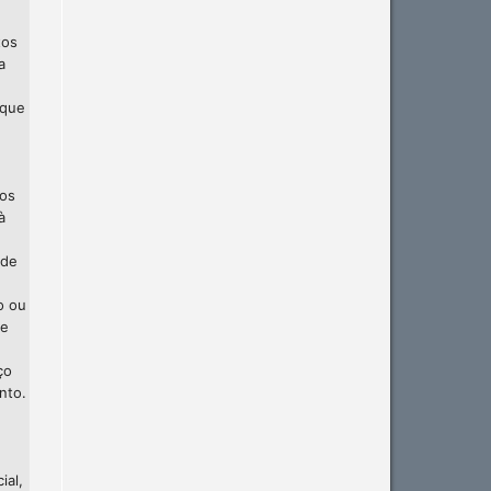
tos
a
 que
 os
à
 de
o ou
te
ço
nto.
ial,