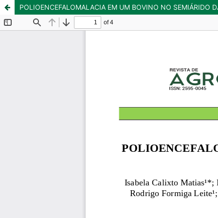
POLIOENCEFALOMALACIA EM UM BOVINO NO SEMIÁRIDO D