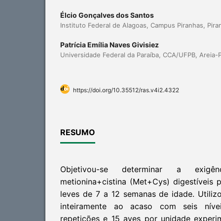
Élcio Gonçalves dos Santos
Instituto Federal de Alagoas, Campus Piranhas, Pira
Patrícia Emília Naves Givisiez
Universidade Federal da Paraíba, CCA/UFPB, Areia-
https://doi.org/10.35512/ras.v4i2.4322
RESUMO
Objetivou-se determinar a exigên
metionina+cistina (Met+Cys) digestíveis 
leves de 7 a 12 semanas de idade. Utili
inteiramente ao acaso com seis níve
repetições e 15 aves por unidade experi