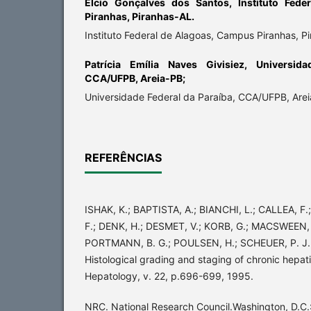
Élcio Gonçalves dos Santos,
Instituto Fed
Piranhas, Piranhas-AL.
Instituto Federal de Alagoas, Campus Piranhas, P
Patrícia Emília Naves Givisiez,
Universid
CCA/UFPB, Areia-PB;
Universidade Federal da Paraíba, CCA/UFPB, Arei
REFERÊNCIAS
ISHAK, K.; BAPTISTA, A.; BIANCHI, L.; CALLEA, F
F.; DENK, H.; DESMET, V.; KORB, G.; MACSWEEN, R
PORTMANN, B. G.; POULSEN, H.; SCHEUER, P. J.
Histological grading and staging of chronic hepati
Hepatology, v. 22, p.696-699, 1995.
NRC. National Research Council.Washington, D.C.