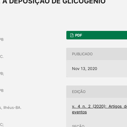
 A DEPOSIÇÃO DE GLICOGÊNIO
PDF
PB
PUBLICADO
C.
Nov 13, 2020
PB;
PB
EDIÇÃO
v. 4 n. 2 (2020): Artigos d
, Ilhéus-BA.
eventos
C;
SEÇÃO