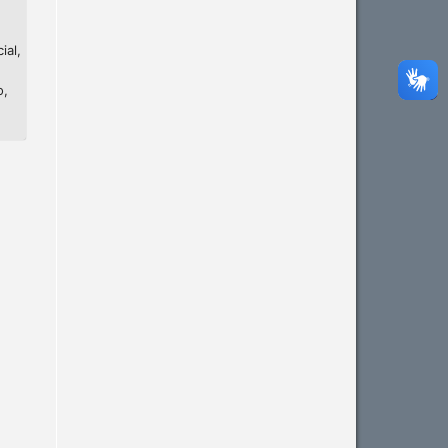
ial,
o,
Intro
0
Methods
0
Results
0
Discussion
0
Other
0
See how this article has been
cited at
scite.ai
Scite shows how a scientific
paper has been cited by
providing the context of the