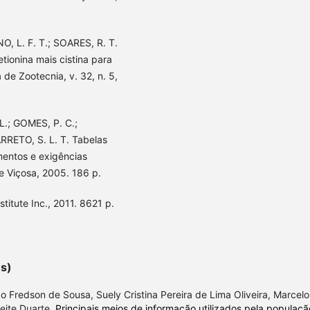
O, L. F. T.; SOARES, R. T.
etionina mais cistina para
 de Zootecnia, v. 32, n. 5,
L.; GOMES, P. C.;
ARRETO, S. L. T. Tabelas
mentos e exigências
de Viçosa, 2005. 186 p.
itute Inc., 2011. 8621 p.
es)
co Fredson de Sousa, Suely Cristina Pereira de Lima Oliveira, Marcelo
eite Duarte,
Principais meios de informação utilizados pela populaçã