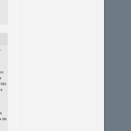
,
no
a
rido
es
os
a
de