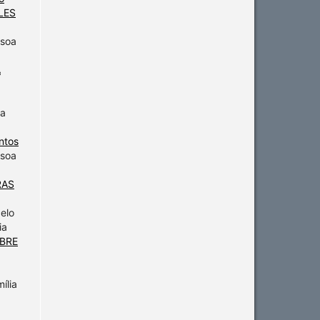
PLES
ssoa
A
ia
ntos
ssoa
RAS
elo
ia
OBRE
ília