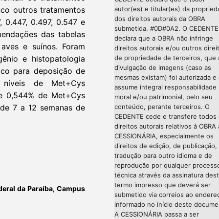
autor(es) e titular(es) da proprie
nco outros tratamentos
dos direitos autorais da OBRA
 0.447, 0.497, 0.547 e
submetida. #0D#0A2. O CEDENTE
endações das tabelas
declara que a OBRA não infringe
e aves e suínos. Foram
direitos autorais e/ou outros direi
de propriedade de terceiros, que 
ênio e histopatologia
divulgação de imagens (caso as
ico para deposição de
mesmas existam) foi autorizada e
 níveis de Met+Cys
assume integral responsabilidade
 de 0,544% de Met+Cys
moral e/ou patrimonial, pelo seu
conteúdo, perante terceiros. O
s de 7 a 12 semanas de
CEDENTE cede e transfere todos
direitos autorais relativos à OBRA 
CESSIONÁRIA, especialmente os
direitos de edição, de publicação,
tradução para outro idioma e de
reprodução por qualquer process
técnica através da assinatura des
termo impresso que deverá ser
ederal da Paraíba, Campus
submetido via correios ao endere
informado no início deste docume
A CESSIONÁRIA passa a ser