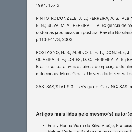
1994. 157 p.
PINTO, R.; DONZELE, J. L.; FERREIRA, A. S.; ALBIN
E. N.; SILVA, M. A.; PEREIRA, T. A. Exigência de m
codornas japonesas em postura. Revista Brasileira
p.1166-1173, 2003.
ROSTAGNO, H. S.; ALBINO, L. F. T.; DONZELE, J. 
OLIVEIRA, R. F.; LOPES, D. C.; FERREIRA, A. S.; B
Brasileiras para aves e suínos: composição de ali
nutricionais. Minas Gerais: Universidade Federal 
SAS. SAS/STAT 9.3 User’s guide. Cary NC: SAS Inst
Artigos mais lidos pelo mesmo(s) autor(
Emilly Hanna Vieira da Silva Araújo, Francis
Helder Medeiros Santana, Amélia Lizziane L