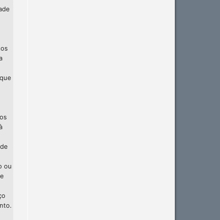
dade
tos
a
 que
 os
à
 de
o ou
te
ço
nto.