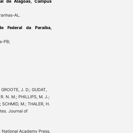
eral de Alagoas, Campus
iranhas-AL.
ade Federal da Paraíba,
a-PB;
.; GROOTE, J. D.; GUDAT,
. N. M.; PHILLIPS, M. J.;
; SCHMID, M.; THALER, H.
tes. Journal of
: National Academy Press,