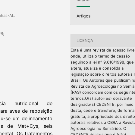
nhas-AL.
Artigos
PB;
LICENÇA
Esta é uma
revista
de acesso livre
onde, utiliza o termo de cessão
seguindo a lei nº 9.610/1998, que
altera, atualiza e consolida a
legislação sobre direitos autorais 
Brasil. Os Autores que publicam n
Revista
de Agroecologia no Semiá
(RAS) concordam com os seguint
termos:O(s) autor(es) doravante
cia nutricional de
designado(s) CEDENTE, por meio
desta, cede e transfere, de forma
para aves de reposição
gratuita, a propriedade dos direit
zou-se um delineamento
autorais relativos à OBRA à
Revist
is de Met+Cys, seis
Agroecologia no Semiárido. O
mental. Os tratamentos
CEDENTE declara que é (são)