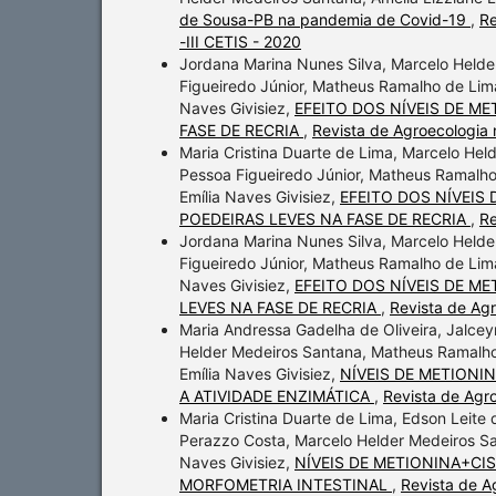
de Sousa-PB na pandemia de Covid-19
,
Re
-III CETIS - 2020
Jordana Marina Nunes Silva, Marcelo Helde
Figueiredo Júnior, Matheus Ramalho de Lima
Naves Givisiez,
EFEITO DOS NÍVEIS DE ME
FASE DE RECRIA
,
Revista de Agroecologia n
Maria Cristina Duarte de Lima, Marcelo He
Pessoa Figueiredo Júnior, Matheus Ramalho 
Emília Naves Givisiez,
EFEITO DOS NÍVEIS
POEDEIRAS LEVES NA FASE DE RECRIA
,
Re
Jordana Marina Nunes Silva, Marcelo Helde
Figueiredo Júnior, Matheus Ramalho de Lima
Naves Givisiez,
EFEITO DOS NÍVEIS DE ME
LEVES NA FASE DE RECRIA
,
Revista de Agr
Maria Andressa Gadelha de Oliveira, Jalcey
Helder Medeiros Santana, Matheus Ramalho 
Emília Naves Givisiez,
NÍVEIS DE METIONI
A ATIVIDADE ENZIMÁTICA
,
Revista de Agro
Maria Cristina Duarte de Lima, Edson Leite
Perazzo Costa, Marcelo Helder Medeiros Sa
Naves Givisiez,
NÍVEIS DE METIONINA+CIS
MORFOMETRIA INTESTINAL
,
Revista de Ag