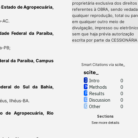
proprietária exclusiva dos direitos
e Estado de Agropecuária,
referentes à OBRA, sendo vedada
qualquer reprodução, total ou parc
o-AC.
em qualquer outro meio de
divulgação, impresso ou eletrônic
dade Federal da Paraíba,
sem que haja prévia autorização
escrita por parte da CESSIONÁRIA
a-PB;
ederal da Paraíba, Campus
Smart Citations via
scite_
Intro
0
ederal do Sul da Bahia,
Methods
0
Results
0
Discussion
0
éus, Ilhéus-BA.
Other
0
do de Agropecuária, Rio
Sections
See more details