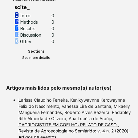
Intro
0
Methods
0
See how this article has been
Results
0
cited at
scite.ai
Discussion
0
Other
0
Scite shows how a scientific
Sections
paper has been cited by
See more details
providing the context of the
citation, a classification
describing whether it
supports, mentions, or
Artigos mais lidos pelo mesmo(s) autor(es)
contrasts the cited claim, and
a label indicating in which
Larissa Claudino Ferreira, Kenikywaynne Kerowaynne
section the citation was
Felix do Nascimento, Vanessa Lira de Santana, Mikaelly
Mangueira Fernandes, Roberto Alves Bezerra, Radabley
made.
Rith Almeida de Oliveira, Ana Lucélia de Araújo,
DACRIOCISTITE EM COELHO: RELATO DE CASO
,
Revista de Agroecologia no Semiárido: v. 4 n. 2 (2020):
Artigos de eventos