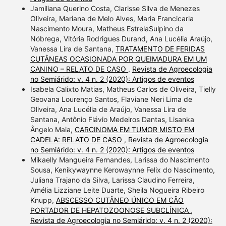
Jamiliana Querino Costa, Clarisse Silva de Menezes
Oliveira, Mariana de Melo Alves, Maria Francicarla
Nascimento Moura, Matheus EstrelaSulpino da
Nóbrega, Vitória Rodrigues Durand, Ana Lucélia Araújo,
Vanessa Lira de Santana,
TRATAMENTO DE FERIDAS
CUTÂNEAS OCASIONADA POR QUEIMADURA EM UM
CANINO – RELATO DE CASO
,
Revista de Agroecologia
no Semiárido: v. 4 n. 2 (2020): Artigos de eventos
Isabela Calixto Matias, Matheus Carlos de Oliveira, Tielly
Geovana Lourenço Santos, Flaviane Neri Lima de
Oliveira, Ana Lucélia de Araújo, Vanessa Lira de
Santana, Antônio Flávio Medeiros Dantas, Lisanka
Ângelo Maia,
CARCINOMA EM TUMOR MISTO EM
CADELA: RELATO DE CASO
,
Revista de Agroecologia
no Semiárido: v. 4 n. 2 (2020): Artigos de eventos
Mikaelly Mangueira Fernandes, Larissa do Nascimento
Sousa, Kenikywaynne Kerowaynne Felix do Nascimento,
Juliana Trajano da Silva, Larissa Claudino Ferreira,
Amélia Lizziane Leite Duarte, Sheila Nogueira Ribeiro
Knupp,
ABSCESSO CUTÂNEO ÚNICO EM CÃO
PORTADOR DE HEPATOZOONOSE SUBCLÍNICA
,
Revista de Agroecologia no Semiárido: v. 4 n. 2 (2020):