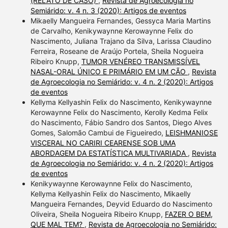
(RELATO DE CASO)
,
Revista de Agroecologia no
Semiárido: v. 4 n. 3 (2020): Artigos de eventos
Mikaelly Mangueira Fernandes, Gessyca Maria Martins
de Carvalho, Kenikywaynne Kerowaynne Felix do
Nascimento, Juliana Trajano da Silva, Larissa Claudino
Ferreira, Roseane de Araújo Portela, Sheila Nogueira
Ribeiro Knupp,
TUMOR VENÉREO TRANSMISSÍVEL
NASAL-ORAL ÚNICO E PRIMÁRIO EM UM CÃO
,
Revista
de Agroecologia no Semiárido: v. 4 n. 2 (2020): Artigos
de eventos
Kellyma Kellyashin Felix do Nascimento, Kenikywaynne
Kerowaynne Felix do Nascimento, Kerolly Kedma Felix
do Nascimento, Fábio Sandro dos Santos, Diego Alves
Gomes, Salomão Cambui de Figueiredo,
LEISHMANIOSE
VISCERAL NO CARIRI CEARENSE SOB UMA
ABORDAGEM DA ESTATÍSTICA MULTIVARIADA
,
Revista
de Agroecologia no Semiárido: v. 4 n. 2 (2020): Artigos
de eventos
Kenikywaynne Kerowaynne Felix do Nascimento,
Kellyma Kellyashin Felix do Nascimento, Mikaelly
Mangueira Fernandes, Deyvid Eduardo do Nascimento
Oliveira, Sheila Nogueira Ribeiro Knupp,
FAZER O BEM,
QUE MAL TEM?
,
Revista de Agroecologia no Semiárido: