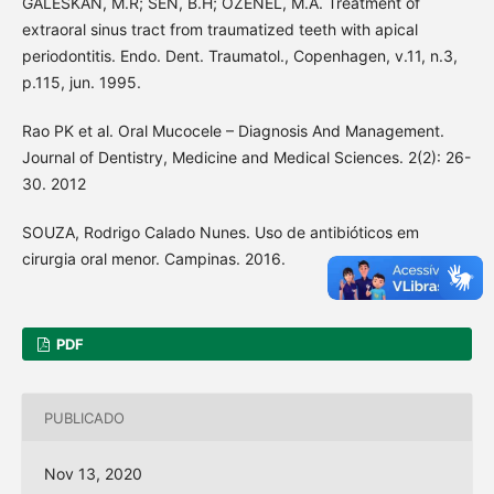
GALESKAN, M.R; SEN, B.H; OZENEL, M.A. Treatment of
extraoral sinus tract from traumatized teeth with apical
periodontitis. Endo. Dent. Traumatol., Copenhagen, v.11, n.3,
p.115, jun. 1995.
Rao PK et al. Oral Mucocele – Diagnosis And Management.
Journal of Dentistry, Medicine and Medical Sciences. 2(2): 26-
30. 2012
SOUZA, Rodrigo Calado Nunes. Uso de antibióticos em
cirurgia oral menor. Campinas. 2016.
PDF
PUBLICADO
Nov 13, 2020