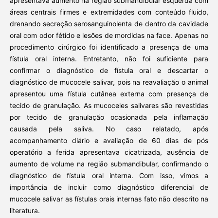
apresentava aumento na região submandibular esquerda com
áreas centrais firmes e extremidades com conteúdo fluido,
drenando secreção serosanguinolenta de dentro da cavidade
oral com odor fétido e lesões de mordidas na face. Apenas no
procedimento cirúrgico foi identificado a presença de uma
fístula oral interna. Entretanto, não foi suficiente para
confirmar o diagnóstico de fístula oral e descartar o
diagnóstico de mucocele salivar, pois na reavaliação o animal
apresentou uma fístula cutânea externa com presença de
tecido de granulação. As mucoceles salivares são revestidas
por tecido de granulação ocasionada pela inflamação
causada pela saliva. No caso relatado, após
acompanhamento diário e avaliação de 60 dias de pós
operatório a ferida apresentava cicatrizada, ausência de
aumento de volume na região submandibular, confirmando o
diagnóstico de fístula oral interna. Com isso, vimos a
importância de incluir como diagnóstico diferencial de
mucocele salivar as fístulas orais internas fato não descrito na
literatura.