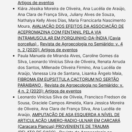
Artigos de eventos
Kiára Jéssika Moreira de Oliveira, Ana Lucélia de Araújo,
Ana Clara de França Silva, Juliany Alves de Souza,
Nathalya Kelly Alves Dias, Maria Francicarla Nascimento
Moura,
AVALIAÇÃO DOS EFEITOS DA ASSOCIAÇÃO DE
ACEPROMAZINA COM FENTANIL PELA VIA
INTRAMUSCULAR EM PORQUINHO-DA-ÍNDIA (Cavia
porcellus)
,
Revista de Agroecologia no Semiárido: v. 4
n. 2 (2020): Artigos de eventos
Paula Manuela de Miranda Alves, Caroline Gomes da
Silva, Leonardo Vinícius Silva de Oliveira, Renata Arruda
dos Santos, Millenade Oliveira Firmino, Ana Lucélia de
Araújo, Vanessa Lira de Santana, Lisanka Ângelo Maia,
FIBROMA EM EUPSITTULA CACTORUM NO SERTÃO
PARAIBANO
,
Revista de Agroecologia no Semiárido: v.
4 n. 2 (2020): Artigos de eventos
Leonardo Vinícius Silva de Oliveia, Francisco Fredson de
Sousa, Graciele Campos Almeida, Kiara Jessica Moreira
de Oliveira, Ana Clara de França Silva, Ana Lucélia de
Araújo,
AMPUTAÇÃO DE ASA ESQUERDA A NÍVEL DE
ARTICULAÇÃO UMERO-RADIO-ULNAR EM CARCARÁ
(Caracara Plancus) PROVENIENTE DE TRAUMA