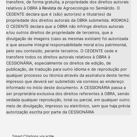
transfere, de forma gratuita, a propriedade dos direitos autorais
relativos à OBRA à
Revista
de Agroecologia no Semiárido. O
CEDENTE declara que é (são) autor(es) e titular(es) da
propriedade dos direitos autorais da OBRA submetida. #0D#0A2.
O CEDENTE declara que a OBRA não infringe direitos autorais
e/ou outros direitos de propriedade de terceiros, que a
divulgação de imagens (caso as mesmas existam) foi autorizada
e que assume integral responsabilidade moral e/ou patrimonial,
pelo seu conteúdo, perante terceiros. O CEDENTE cede e
transfere todos os direitos autorais relativos à OBRA à
CESSIONÁRIA, especialmente os direitos de edição, de
publicação, de tradução para outro idioma e de reprodução por
qualquer processo ou técnica através da assinatura deste termo
impresso que deverá ser submetido via correios ao endereço
informado no início deste documento. A CESSIONÁRIA passa a
ser proprietária exclusiva dos direitos referentes à OBRA, sendo
vedada qualquer reprodução, total ou parcial, em qualquer outro
meio de divulgação, impresso ou eletrônico, sem que haja prévia
Intro
0
autorização escrita por parte da CESSIONÁRIA
Methods
0
Results
0
Discussion
0
Other
0
Smart Citations via
scite_