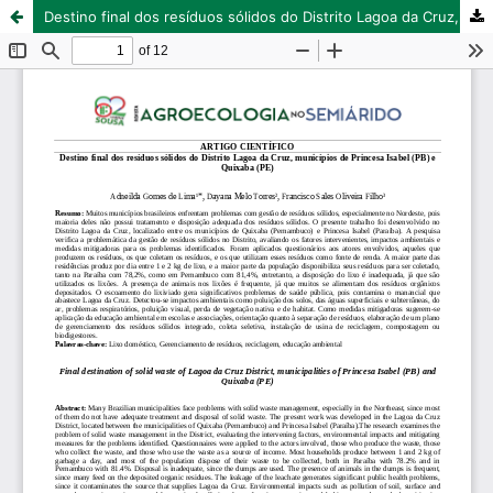
Destino final dos resíduos sólidos do Distrito Lagoa da Cruz, municípios de Princesa Isabel (PB) E Quixaba (PE)