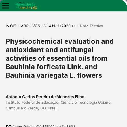
INÍCIO
/
ARQUIVOS
/
V. 4 N. 1 (2020): :
/
Nota Técnica
Physicochemical evaluation and
antioxidant and antifungal
activities of essential oils from
Bauhinia forficata Link. and
Bauhinia variegata L. flowers
Antonio Carlos Pereira de Menezes Filho
Instituto Federal de Educação, Ciência e Tecnologia Goiano,
Campus Rio Verde, GO, Brasil
DOI:
https://doi.org/10.35512/ras.v4i1.3832