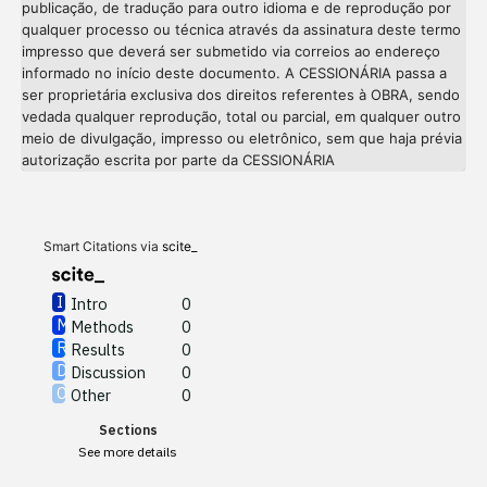
publicação, de tradução para outro idioma e de reprodução por
qualquer processo ou técnica através da assinatura deste termo
impresso que deverá ser submetido via correios ao endereço
informado no início deste documento. A CESSIONÁRIA passa a
ser proprietária exclusiva dos direitos referentes à OBRA, sendo
vedada qualquer reprodução, total ou parcial, em qualquer outro
meio de divulgação, impresso ou eletrônico, sem que haja prévia
Intro
0
autorização escrita por parte da CESSIONÁRIA
Methods
0
Results
0
Discussion
0
Other
0
Smart Citations via
scite_
Intro
0
Methods
0
See how this article has been
Results
0
cited at
scite.ai
Discussion
0
Other
0
Scite shows how a scientific
Sections
paper has been cited by
See more details
providing the context of the