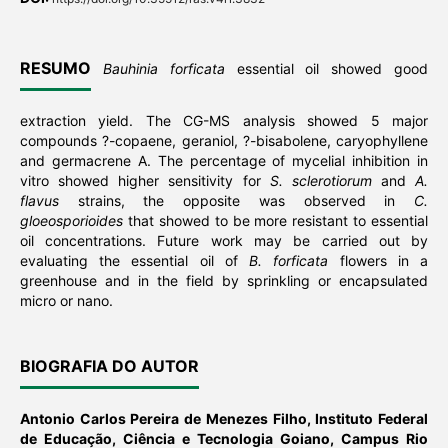
RESUMO
Bauhinia forficata
essential oil showed good
extraction yield. The CG-MS analysis showed 5 major
compounds ?-copaene, geraniol, ?-bisabolene, caryophyllene
and germacrene A. The percentage of mycelial inhibition in
vitro showed higher sensitivity for
S. sclerotiorum
and
A.
flavus
strains, the opposite was observed in
C.
gloeosporioides
that showed to be more resistant to essential
oil concentrations. Future work may be carried out by
evaluating the essential oil of
B. forficata
flowers in a
greenhouse and in the field by sprinkling or encapsulated
micro or nano.
BIOGRAFIA DO AUTOR
Antonio Carlos Pereira de Menezes Filho,
Instituto Federal
de Educação, Ciência e Tecnologia Goiano, Campus Rio