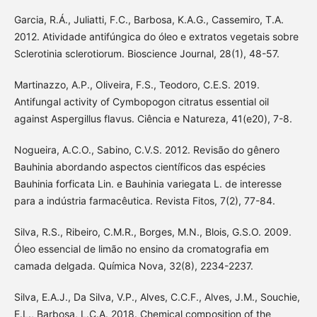
Garcia, R.Á., Juliatti, F.C., Barbosa, K.A.G., Cassemiro, T.A.
2012. Atividade antifúngica do óleo e extratos vegetais sobre
Sclerotinia sclerotiorum. Bioscience Journal, 28(1), 48-57.
Martinazzo, A.P., Oliveira, F.S., Teodoro, C.E.S. 2019.
Antifungal activity of Cymbopogon citratus essential oil
against Aspergillus flavus. Ciência e Natureza, 41(e20), 7-8.
Nogueira, A.C.O., Sabino, C.V.S. 2012. Revisão do gênero
Bauhinia abordando aspectos científicos das espécies
Bauhinia forficata Lin. e Bauhinia variegata L. de interesse
para a indústria farmacêutica. Revista Fitos, 7(2), 77-84.
Silva, R.S., Ribeiro, C.M.R., Borges, M.N., Blois, G.S.O. 2009.
Óleo essencial de limão no ensino da cromatografia em
camada delgada. Química Nova, 32(8), 2234-2237.
Silva, E.A.J., Da Silva, V.P., Alves, C.C.F., Alves, J.M., Souchie,
E.L., Barbosa, L.C.A. 2018. Chemical composition of the