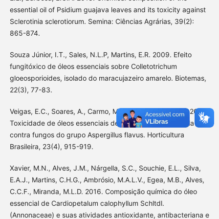
essential oil of Psidium guajava leaves and its toxicity against
Sclerotinia sclerotiorum. Semina: Ciências Agrárias, 39(2):
865-874.
Souza Júnior, I.T., Sales, N.L.P, Martins, E.R. 2009. Efeito
fungitóxico de óleos essenciais sobre Colletotrichum
gloeosporioides, isolado do maracujazeiro amarelo. Biotemas,
22(3), 77-83.
Veigas, E.C., Soares, A., Carmo, M.G.F., Rossetto, C.A.V. 2005.
Toxicidade de óleos essenciais de alho e casca de canela
contra fungos do grupo Aspergillus flavus. Horticultura
Brasileira, 23(4), 915-919.
Xavier, M.N., Alves, J.M., Nárgella, S.C., Souchie, E.L., Silva,
E.A.J., Martins, C.H.G., Ambrósio, M.A.L.V., Egea, M.B., Alves,
C.C.F., Miranda, M.L.D. 2016. Composição química do óleo
essencial de Cardiopetalum calophyllum Schltdl.
(Annonaceae) e suas atividades antioxidante, antibacteriana e