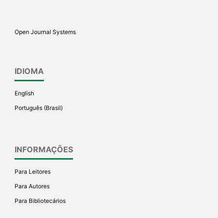
citation, a classification
describing whether it
supports, mentions, or
Open Journal Systems
contrasts the cited claim, and
a label indicating in which
section the citation was
IDIOMA
made.
English
Português (Brasil)
INFORMAÇÕES
Para Leitores
Para Autores
Para Bibliotecários