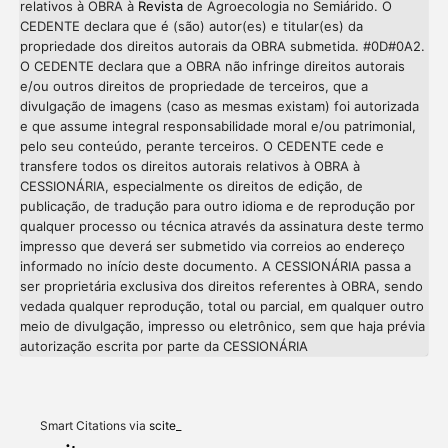
relativos à OBRA à
Revista
de Agroecologia no Semiárido. O
CEDENTE declara que é (são) autor(es) e titular(es) da
propriedade dos direitos autorais da OBRA submetida. #0D#0A2.
O CEDENTE declara que a OBRA não infringe direitos autorais
e/ou outros direitos de propriedade de terceiros, que a
divulgação de imagens (caso as mesmas existam) foi autorizada
e que assume integral responsabilidade moral e/ou patrimonial,
pelo seu conteúdo, perante terceiros. O CEDENTE cede e
transfere todos os direitos autorais relativos à OBRA à
CESSIONÁRIA, especialmente os direitos de edição, de
publicação, de tradução para outro idioma e de reprodução por
qualquer processo ou técnica através da assinatura deste termo
impresso que deverá ser submetido via correios ao endereço
informado no início deste documento. A CESSIONÁRIA passa a
ser proprietária exclusiva dos direitos referentes à OBRA, sendo
vedada qualquer reprodução, total ou parcial, em qualquer outro
meio de divulgação, impresso ou eletrônico, sem que haja prévia
Intro
0
autorização escrita por parte da CESSIONÁRIA
Methods
0
Results
0
Discussion
0
Other
0
Smart Citations via
scite_