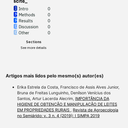
Intro
0
Methods
0
See how this article has been
Results
0
cited at
scite.ai
Discussion
0
Other
0
Scite shows how a scientific
Sections
paper has been cited by
See more details
providing the context of the
citation, a classification
describing whether it
supports, mentions, or
Artigos mais lidos pelo mesmo(s) autor(es)
contrasts the cited claim, and
a label indicating in which
Erika Estrela da Costa, Francisco de Assis Alves Junior,
section the citation was
Bruna de Freitas Lunguinho, Denílson Venícius dos
Santos, Artur Lacerda Alecrim,
IMPORTÂNCIA DA
made.
HIGIENE DE OBTENÇÃO E MANIPULAÇÃO DE LEITES
EM PROPRIEDADES RURAIS
,
Revista de Agroecologia
no Semiárido: v. 3 n. 4 (2019): I SIMPA 2019