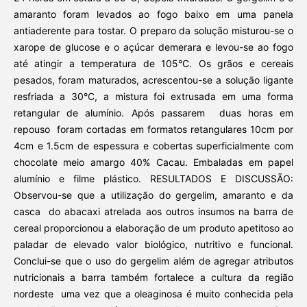
amaranto foram levados ao fogo baixo em uma panela
antiaderente para tostar. O preparo da solução misturou-se o
xarope de glucose e o açúcar demerara e levou-se ao fogo
até atingir a temperatura de 105°C. Os grãos e cereais
pesados, foram maturados, acrescentou-se a solução ligante
resfriada a 30°C, a mistura foi extrusada em uma forma
retangular de alumínio. Após passarem duas horas em
repouso foram cortadas em formatos retangulares 10cm por
4cm e 1.5cm de espessura e cobertas superficialmente com
chocolate meio amargo 40% Cacau. Embaladas em papel
alumínio e filme plástico. RESULTADOS E DISCUSSÃO:
Observou-se que a utilização do gergelim, amaranto e da
casca do abacaxi atrelada aos outros insumos na barra de
cereal proporcionou a elaboração de um produto apetitoso ao
paladar de elevado valor biológico, nutritivo e funcional.
Conclui-se que o uso do gergelim além de agregar atributos
nutricionais a barra também fortalece a cultura da região
nordeste uma vez que a oleaginosa é muito conhecida pela