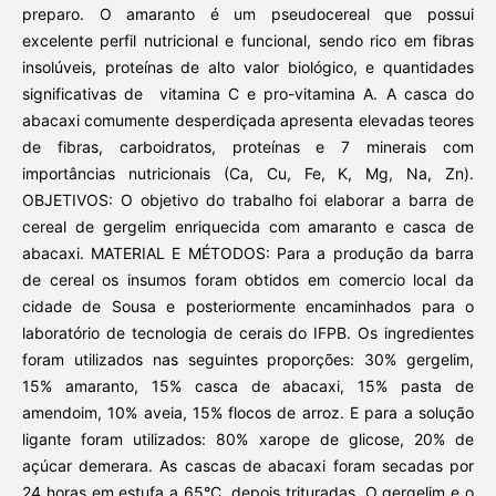
preparo. O amaranto é um pseudocereal que possui
excelente perfil nutricional e funcional, sendo rico em fibras
insolúveis, proteínas de alto valor biológico, e quantidades
significativas de vitamina C e pro-vitamina A. A casca do
abacaxi comumente desperdiçada apresenta elevadas teores
de fibras, carboidratos, proteínas e 7 minerais com
importâncias nutricionais (Ca, Cu, Fe, K, Mg, Na, Zn).
OBJETIVOS: O objetivo do trabalho foi elaborar a barra de
cereal de gergelim enriquecida com amaranto e casca de
abacaxi. MATERIAL E MÉTODOS: Para a produção da barra
de cereal os insumos foram obtidos em comercio local da
cidade de Sousa e posteriormente encaminhados para o
laboratório de tecnologia de cerais do IFPB. Os ingredientes
foram utilizados nas seguintes proporções: 30% gergelim,
15% amaranto, 15% casca de abacaxi, 15% pasta de
amendoim, 10% aveia, 15% flocos de arroz. E para a solução
ligante foram utilizados: 80% xarope de glicose, 20% de
açúcar demerara. As cascas de abacaxi foram secadas por
24 horas em estufa a 65°C, depois trituradas. O gergelim e o