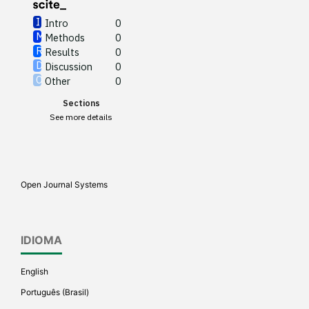
Intro
0
Methods
0
See how this article has been
Results
0
cited at
scite.ai
Discussion
0
Other
0
Scite shows how a scientific
Sections
paper has been cited by
See more details
providing the context of the
citation, a classification
describing whether it
supports, mentions, or
Open Journal Systems
contrasts the cited claim, and
a label indicating in which
section the citation was
IDIOMA
made.
English
Português (Brasil)