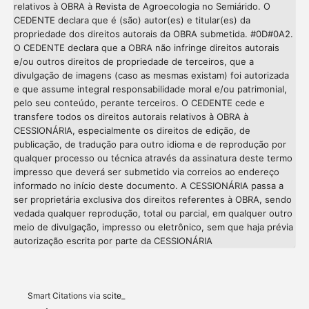
relativos à OBRA à
Revista
de Agroecologia no Semiárido. O
CEDENTE declara que é (são) autor(es) e titular(es) da
propriedade dos direitos autorais da OBRA submetida. #0D#0A2.
O CEDENTE declara que a OBRA não infringe direitos autorais
e/ou outros direitos de propriedade de terceiros, que a
divulgação de imagens (caso as mesmas existam) foi autorizada
e que assume integral responsabilidade moral e/ou patrimonial,
pelo seu conteúdo, perante terceiros. O CEDENTE cede e
transfere todos os direitos autorais relativos à OBRA à
CESSIONÁRIA, especialmente os direitos de edição, de
publicação, de tradução para outro idioma e de reprodução por
qualquer processo ou técnica através da assinatura deste termo
impresso que deverá ser submetido via correios ao endereço
informado no início deste documento. A CESSIONÁRIA passa a
ser proprietária exclusiva dos direitos referentes à OBRA, sendo
vedada qualquer reprodução, total ou parcial, em qualquer outro
meio de divulgação, impresso ou eletrônico, sem que haja prévia
Intro
0
autorização escrita por parte da CESSIONÁRIA
Methods
0
Results
0
Discussion
0
Other
0
Smart Citations via
scite_