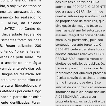
, comprometendo assim a
dos direitos autorais da OBRA
ido, o objetivo do trabalho
submetida. #0D#0A2. O CEDENTE
sementes armazenadas de
declara que a OBRA não infringe
direitos autorais e/ou outros direi
erimento foi realizado no
de propriedade de terceiros, que 
o – LAFISA, da Unidade
divulgação de imagens (caso as
o (UATEC), do Centro de
mesmas existam) foi autorizada e
 Universidade Federal de
assume integral responsabilidade
sementes foram oriundas
moral e/ou patrimonial, pelo seu
conteúdo, perante terceiros. O
B. Foram utilizadas 200
CEDENTE cede e transfere todos
 contendo 10 sementes em
direitos autorais relativos à OBRA 
lacas de petri sobre uma
CESSIONÁRIA, especialmente os
do e umedecido com água
direitos de edição, de publicação,
eram durante sete dias sob
tradução para outro idioma e de
reprodução por qualquer process
 fungos foi realizada sob
técnica através da assinatura des
 estruturas como micélio e
termo impresso que deverá ser
eratura fitopatológica. A
submetido via correios ao endere
s afetadas por cada fungo
informado no início deste docume
izado a partir de colônias
A CESSIONÁRIA passa a ser
proprietária exclusiva dos direitos
ente identificadas. Foram
referentes à OBRA, sendo vedada