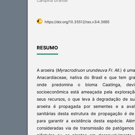
Campina Grande
https://doi.org/10.35512/ras.v3i4.3665
RESUMO
A aroeira (
Myracrodruon urundeuva Fr. All
.) é um
Anacardiaceae, nativa do Brasil e que tem gr
onde predomina o bioma Caatinga, devi
socioeconômica está ameaçada pela exploração
seus recursos, o que leva à degradação de su
aroeira é propagada por sementes e a avalia
sanitárias desta estrutura de propagação é de
para garantir a existência desta espécie. Al
consideradas via de transmissão de patógenos