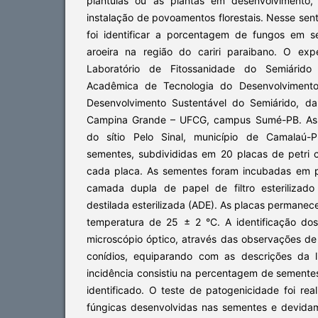
plântulas ou as plantas em desenvolvimento
instalação de povoamentos florestais. Nesse sent
foi identificar a porcentagem de fungos em 
aroeira na região do cariri paraibano. O exp
Laboratório de Fitossanidade do Semiárid
Acadêmica de Tecnologia do Desenvolviment
Desenvolvimento Sustentável do Semiárido, da
Campina Grande – UFCG, campus Sumé-PB. As 
do sítio Pelo Sinal, município de Camalaú-P
sementes, subdivididas em 20 placas de petri
cada placa. As sementes foram incubadas em p
camada dupla de papel de filtro esteriliza
destilada esterilizada (ADE). As placas permanec
temperatura de 25 ± 2 °C. A identificação dos
microscópio óptico, através das observações de
conídios, equiparando com as descrições da lit
incidência consistiu na percentagem de semente
identificado. O teste de patogenicidade foi real
fúngicas desenvolvidas nas sementes e devidam