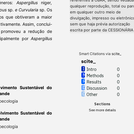
êneros:
Aspergillus
niger
,
qualquer reprodução, total ou parc
opus
sp.
e Curvularia
sp.
Os
em qualquer outro meio de
os que obtiveram a maior
divulgação, impresso ou eletrônic
ivamente. Assim, conclui-
sem que haja prévia autorização
escrita por parte da CESSIONÁRIA
 promoveu a redução de
ncipalmente por
Aspergillus
Smart Citations via
scite_
Intro
0
Methods
0
Results
0
vimento Sustentável do
Discussion
0
rande
Other
0
oecologia
Sections
See more details
lvimento Sustentável do
rande
oecologia