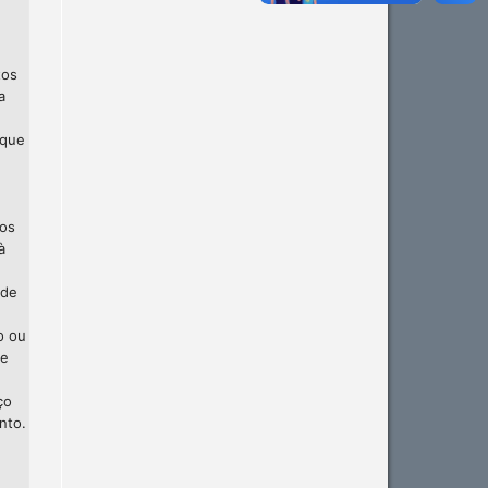
tos
a
 que
 os
à
 de
o ou
te
ço
nto.