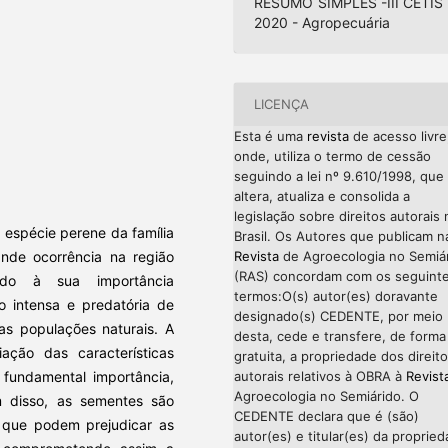
RESUMO SIMPLES -III CETIS 
2020 - Agropecuária
LICENÇA
Esta é uma
revista
de acesso livre
onde, utiliza o termo de cessão
seguindo a lei nº 9.610/1998, que
altera, atualiza e consolida a
legislação sobre direitos autorais 
a espécie perene da família
Brasil. Os Autores que publicam n
ande ocorrência na região
Revista
de Agroecologia no Semiá
(RAS) concordam com os seguint
do à sua importância
termos:O(s) autor(es) doravante
 intensa e predatória de
designado(s) CEDENTE, por meio
as populações naturais. A
desta, cede e transfere, de forma
ção das características
gratuita, a propriedade dos direit
 fundamental importância,
autorais relativos à OBRA à
Revist
Agroecologia no Semiárido. O
ém disso, as sementes são
CEDENTE declara que é (são)
 que podem prejudicar as
autor(es) e titular(es) da proprie