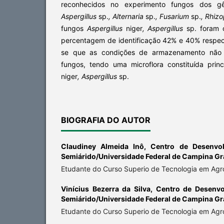
reconhecidos no experimento fungos dos g
Aspergillus
sp.
, Alternaria
sp.
, Fusarium
sp.
, Rhiz
fungos
Aspergillus
niger
, Aspergillus
sp.
foram 
percentagem de identificação 42% e 40% respect
se que as condições de armazenamento não
fungos, tendo uma microflora constituída pri
niger
, Aspergillus
sp.
BIOGRAFIA DO AUTOR
Claudiney Almeida Inô,
Centro de Desenvol
Semiárido/Universidade Federal de Campina G
Etudante do Curso Superio de Tecnologia em Agr
Vinícius Bezerra da Silva,
Centro de Desenvo
Semiárido/Universidade Federal de Campina G
Etudante do Curso Superio de Tecnologia em Agr