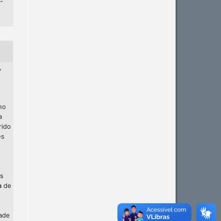
-
,
no
a
rido
es
os
a
de
dade