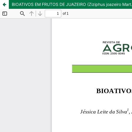
BIOATIVOS EM FRUTOS DE JUAZEIRO (Ziziphus joazeiro Mart.