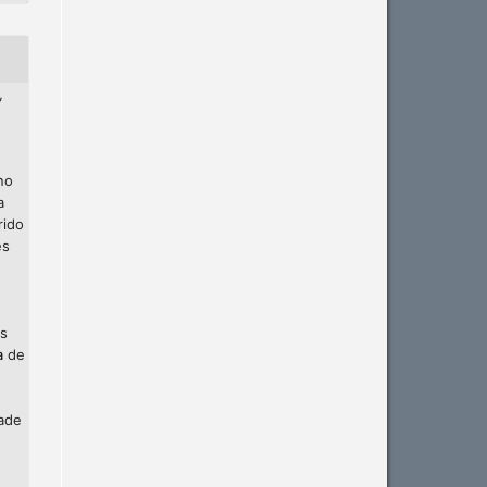
,
no
a
rido
es
os
a
de
dade