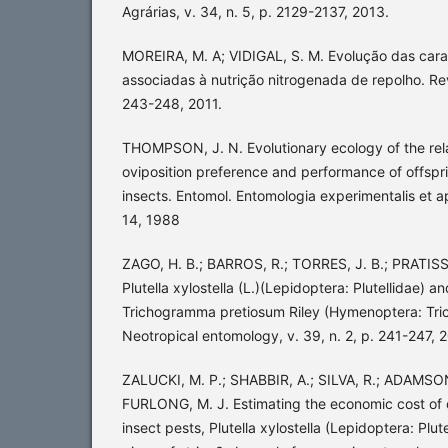
Agrárias, v. 34, n. 5, p. 2129-2137, 2013.
MOREIRA, M. A; VIDIGAL, S. M. Evolução das carac
associadas à nutrição nitrogenada de repolho. Revi
243-248, 2011.
THOMPSON, J. N. Evolutionary ecology of the rel
oviposition preference and performance of offsp
insects. Entomol. Entomologia experimentalis et app
14, 1988
ZAGO, H. B.; BARROS, R.; TORRES, J. B.; PRATISSO
Plutella xylostella (L.)(Lepidoptera: Plutellidae) a
Trichogramma pretiosum Riley (Hymenoptera: Tr
Neotropical entomology, v. 39, n. 2, p. 241-247, 
ZALUCKI, M. P.; SHABBIR, A.; SILVA, R.; ADAMSO
FURLONG, M. J. Estimating the economic cost of o
insect pests, Plutella xylostella (Lepidoptera: Plute