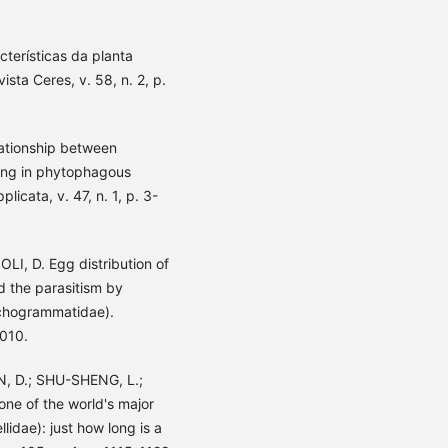
terísticas da planta
sta Ceres, v. 58, n. 2, p.
ationship between
ring in phytophagous
licata, v. 47, n. 1, p. 3-
LI, D. Egg distribution of
nd the parasitism by
ichogrammatidae).
2010.
N, D.; SHU-SHENG, L.;
ne of the world's major
llidae): just how long is a