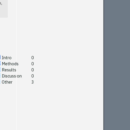
o,
Intro
0
Methods
0
Results
0
Discussion
0
Other
3
Intro
0
Methods
0
See how this article has been
Results
0
cited at
scite.ai
Discussion
0
Other
3
Scite shows how a scientific
paper has been cited by
providing the context of the
citation, a classification
describing whether it
supports, mentions, or
contrasts the cited claim, and