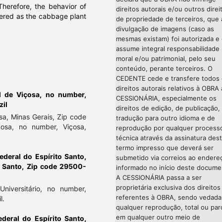
Therefore, the behavior of
direitos autorais e/ou outros direi
ered as the cabbage plant
de propriedade de terceiros, que 
divulgação de imagens (caso as
mesmas existam) foi autorizada e
assume integral responsabilidade
moral e/ou patrimonial, pelo seu
conteúdo, perante terceiros. O
CEDENTE cede e transfere todos
direitos autorais relativos à OBRA 
l de Viçosa, no number,
CESSIONÁRIA, especialmente os
zil
direitos de edição, de publicação,
sa, Minas Gerais, Zip code
tradução para outro idioma e de
çosa, no number, Viçosa,
reprodução por qualquer process
técnica através da assinatura des
termo impresso que deverá ser
ederal do Espírito Santo,
submetido via correios ao endere
to Santo, Zip code 29500-
informado no início deste docume
A CESSIONÁRIA passa a ser
proprietária exclusiva dos direitos
Universitário, no number,
referentes à OBRA, sendo vedada
l.
qualquer reprodução, total ou parc
em qualquer outro meio de
ederal do Espírito Santo,