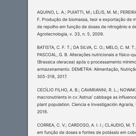
AQUINO, L. A.; PUIATTI, M.; LÉLIS, M. M.; PEREIRA,
F. Produção de biomassa, teor e exportação de m
de repolho em função de doses de nitrogênio e d
Agrotecnologia, v. 33, n. 5, 2009.
BATISTA, C. F. T.; DA SILVA, C. O.; MELO, C. M. T.
PASCOAL, G. B. Alterações nutricionais e físico-
(Brassica oleracea) após o processamento mínimo
armazenamento. DEMETRA: Alimentação, Nutrição &
305-318, 2017.
CECÍLIO FILHO, A. B.; CAVARIANNI, R. L.; NOWAKI,
macronutrients in cv.‘Astrus’ cabbage as influen
plant population. Ciencia e Investigación Agraria, 
2016.
CORREA, C. V.; CARDOSO, A. I. I.; CLAUDIO, M. T
em função de doses e fontes de potássio em cobe