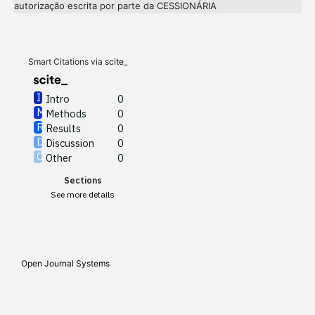
Intro
0
autorização escrita por parte da CESSIONÁRIA
Methods
0
Results
0
Discussion
0
Other
0
Smart Citations via
scite_
Intro
0
Methods
0
See how this article has been
Results
0
cited at
scite.ai
Discussion
0
Other
0
Scite shows how a scientific
Sections
paper has been cited by
See more details
providing the context of the
citation, a classification
describing whether it
supports, mentions, or
Open Journal Systems
contrasts the cited claim, and
a label indicating in which
section the citation was