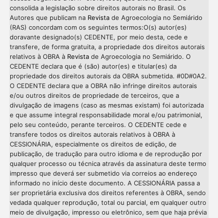
consolida a legislação sobre direitos autorais no Brasil. Os
Autores que publicam na
Revista
de Agroecologia no Semiárido
(RAS) concordam com os seguintes termos:O(s) autor(es)
doravante designado(s) CEDENTE, por meio desta, cede e
transfere, de forma gratuita, a propriedade dos direitos autorais
relativos à OBRA à
Revista
de Agroecologia no Semiárido. O
CEDENTE declara que é (são) autor(es) e titular(es) da
propriedade dos direitos autorais da OBRA submetida. #0D#0A2.
O CEDENTE declara que a OBRA não infringe direitos autorais
e/ou outros direitos de propriedade de terceiros, que a
divulgação de imagens (caso as mesmas existam) foi autorizada
e que assume integral responsabilidade moral e/ou patrimonial,
pelo seu conteúdo, perante terceiros. O CEDENTE cede e
transfere todos os direitos autorais relativos à OBRA à
CESSIONÁRIA, especialmente os direitos de edição, de
publicação, de tradução para outro idioma e de reprodução por
qualquer processo ou técnica através da assinatura deste termo
impresso que deverá ser submetido via correios ao endereço
informado no início deste documento. A CESSIONÁRIA passa a
ser proprietária exclusiva dos direitos referentes à OBRA, sendo
vedada qualquer reprodução, total ou parcial, em qualquer outro
meio de divulgação, impresso ou eletrônico, sem que haja prévia