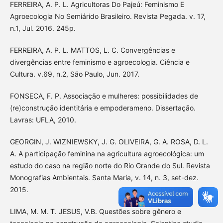
FERREIRA, A. P. L. Agricultoras Do Pajeú: Feminismo E
Agroecologia No Semiárido Brasileiro. Revista Pegada. v. 17,
n.1, Jul. 2016. 245p.
FERREIRA, A. P. L. MATTOS, L. C. Convergências e
divergências entre feminismo e agroecologia. Ciência e
Cultura. v.69, n.2, São Paulo, Jun. 2017.
FONSECA, F. P. Associação e mulheres: possibilidades de
(re)construção identitária e empoderameno. Dissertação.
Lavras: UFLA, 2010.
GEORGIN, J. WIZNIEWSKY, J. G. OLIVEIRA, G. A. ROSA, D. L.
A. A participação feminina na agricultura agroecológica: um
estudo do caso na região norte do Rio Grande do Sul. Revista
Monografias Ambientais. Santa Maria, v. 14, n. 3, set-dez.
2015.
LIMA, M. M. T. JESUS, V.B. Questões sobre gênero e