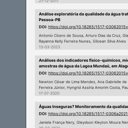
21-12-2017
Análise exploratória da qualidade da água tr
Pessoa-PB
DOI:
https://doi.org/10.18265/1517-03062015
Antonio Cícero de Sousa, Arturo Dias da Cruz, Glay
Rayanna Kelly Ferreira Nunes, Gilcean Silva Alves
13-03-2023
Análises dos indicadores físico-químicos, m
amostras de água da Lagoa Mundaú, em Alag
DOI:
https://doi.org/10.18265/1517-0306201
Newton César de Lima Mendes, Ana Gabrielle de B
Ferreira Júnior, Hyngrid Assíria Amorim Costa, P
17-07-2020
Águas Inseguras? Monitoramento da qualidad
DOI:
https://doi.org/10.18265/1517-0306a202
Janiele França Nery, Gleydson Kleyton Moura Ne
29-03-2021