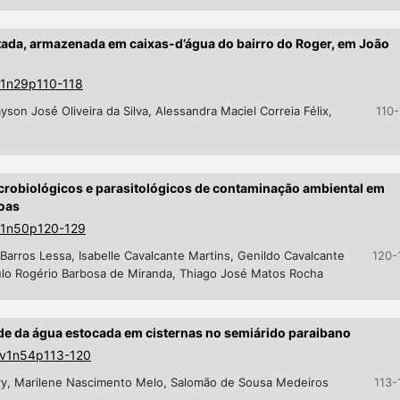
atada, armazenada em caixas-d’água do bairro do Roger, em João
v1n29p110-118
son José Oliveira da Silva, Alessandra Maciel Correia Félix,
110-
icrobiológicos e parasitológicos de contaminação ambiental em
oas
5v1n50p120-129
arros Lessa, Isabelle Cavalcante Martins, Genildo Cavalcante
120-
aulo Rogério Barbosa de Miranda, Thiago José Matos Rocha
e da água estocada em cisternas no semiárido paraibano
1v1n54p113-120
ry, Marilene Nascimento Melo, Salomão de Sousa Medeiros
113-