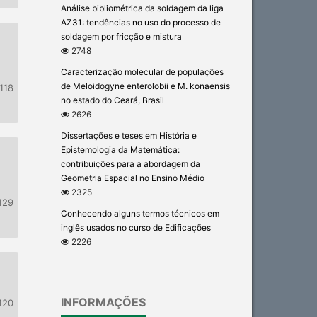
Análise bibliométrica da soldagem da liga
AZ31: tendências no uso do processo de
soldagem por fricção e mistura
2748
Caracterização molecular de populações
de Meloidogyne enterolobii e M. konaensis
118
no estado do Ceará, Brasil
2626
Dissertações e teses em História e
Epistemologia da Matemática:
contribuições para a abordagem da
Geometria Espacial no Ensino Médio
2325
129
Conhecendo alguns termos técnicos em
inglês usados no curso de Edificações
2226
INFORMAÇÕES
120