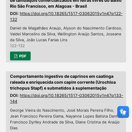
de tambaquis comercializados em feiras livres do Baixo
Rio São Francisco, em Alagoas - Brasil
DOI:
https://doi.org/10.18265/1517-03062015v1n47p122-
132
Daniel de Magalhães Araujo, Alyson do Nascimento Cardoso,
Valdeí Marcelino da Silva, Wellington Araújo Santos, Joseane
da Silva, João Lucas Farias Lins
122-132
PDF
Comportamento ingestivo de caprinos em caatinga
raleada e enriquecida com capim corrente (Urochloa
trichopus Stapf) e submetidos à suplementação
DOI:
https://doi.org/10.18265/1517-03062015v1n47p133-
144
George Vieira do Nascimento, José Morais Pereira Filho,
Jean Francisco Pereira Gama, Nayanne Lopes Batista Dantas,
Francisco Dyrlley Andrade da Silva, Diane Cristina de Araújo
Dias