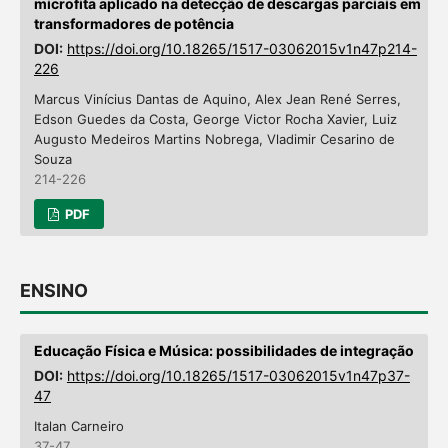
microfita aplicado na detecção de descargas parciais em
transformadores de potência
DOI:
https://doi.org/10.18265/1517-03062015v1n47p214-
226
Marcus Vinícius Dantas de Aquino, Alex Jean René Serres,
Edson Guedes da Costa, George Victor Rocha Xavier, Luiz
Augusto Medeiros Martins Nobrega, Vladimir Cesarino de
Souza
214-226
PDF
ENSINO
Educação Física e Música: possibilidades de integração
DOI:
https://doi.org/10.18265/1517-03062015v1n47p37-
47
Italan Carneiro
37-47