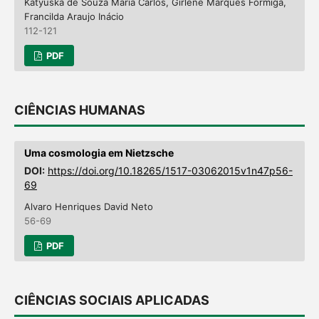
Katyuska de Souza Maria Carlos, Girlene Marques Formiga,
Francilda Araujo Inácio
112-121
PDF
CIÊNCIAS HUMANAS
Uma cosmologia em Nietzsche
DOI:
https://doi.org/10.18265/1517-03062015v1n47p56-
69
Alvaro Henriques David Neto
56-69
PDF
CIÊNCIAS SOCIAIS APLICADAS