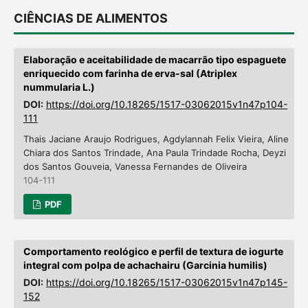
CIÊNCIAS DE ALIMENTOS
Elaboração e aceitabilidade de macarrão tipo espaguete
enriquecido com farinha de erva-sal (Atriplex
nummularia L.)
DOI:
https://doi.org/10.18265/1517-03062015v1n47p104-
111
Thais Jaciane Araujo Rodrigues, Agdylannah Felix Vieira, Aline
Chiara dos Santos Trindade, Ana Paula Trindade Rocha, Deyzi
dos Santos Gouveia, Vanessa Fernandes de Oliveira
104-111
PDF
Comportamento reológico e perfil de textura de iogurte
integral com polpa de achachairu (Garcinia humilis)
DOI:
https://doi.org/10.18265/1517-03062015v1n47p145-
152