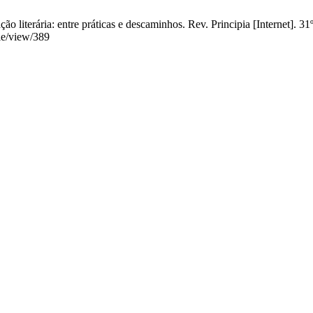
o literária: entre práticas e descaminhos. Rev. Principia [Internet]. 3
cle/view/389