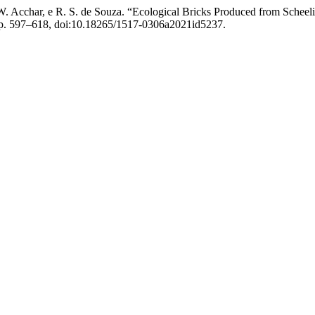
, W. Acchar, e R. S. de Souza. “Ecological Bricks Produced from Schee
2, p. 597–618, doi:10.18265/1517-0306a2021id5237.