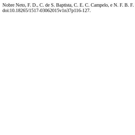
Nobre Neto, F. D., C. de S. Baptista, C. E. C. Campelo, e N. F. B. F.
doi:10.18265/1517-03062015v1n37p116-127.