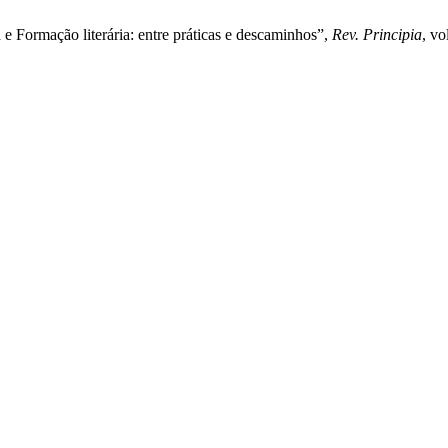
a e Formação literária: entre práticas e descaminhos”,
Rev. Principia
, vo