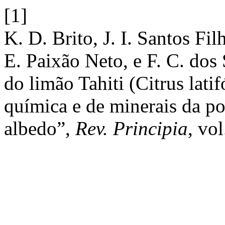
[1]
K. D. Brito, J. I. Santos Fi
E. Paixão Neto, e F. C. dos
do limão Tahiti (Citrus lati
química e de minerais da po
albedo”,
Rev. Principia
, vo