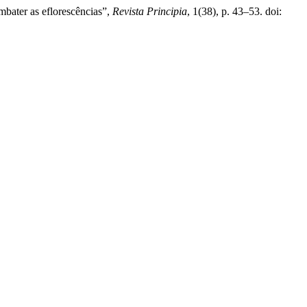
mbater as eflorescências”,
Revista Principia
, 1(38), p. 43–53. doi: